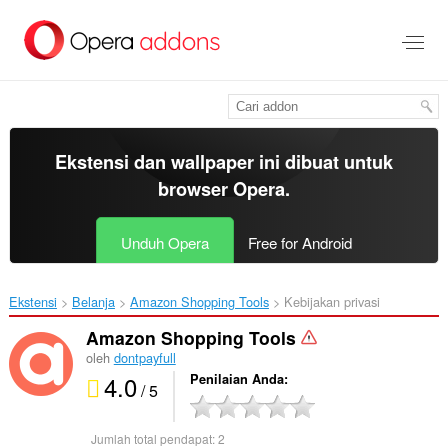
Lompat
ke
konten
utama
Ekstensi dan wallpaper ini dibuat untuk
browser Opera
.
Unduh Opera
Free for Android
Ekstensi
Belanja
Amazon Shopping Tools‎
Kebijakan privasi
Amazon Shopping Tools
oleh
dontpayfull
4.0
Penilaian Anda
/ 5
Jumlah total pendapat:
2