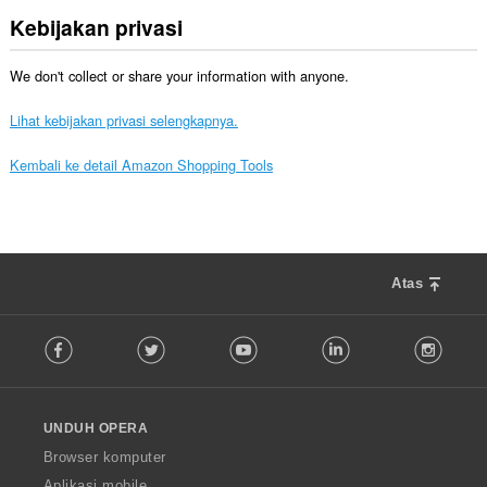
Kebijakan privasi
We don't collect or share your information with anyone.
Lihat kebijakan privasi selengkapnya.
Kembali ke detail Amazon Shopping Tools
Atas
F
Facebook
Twitter
Youtube
LinkedIn
Instag
o
l
l
o
UNDUH OPERA
w
O
Browser komputer
p
Aplikasi mobile