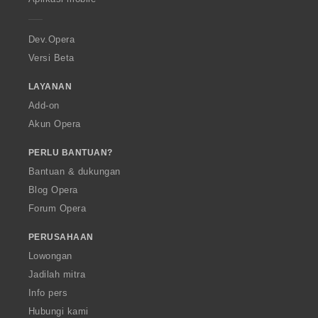
e
r
a
Dev.Opera
Versi Beta
LAYANAN
Add-on
Akun Opera
PERLU BANTUAN?
Bantuan & dukungan
Blog Opera
Forum Opera
PERUSAHAAN
Lowongan
Jadilah mitra
Info pers
Hubungi kami