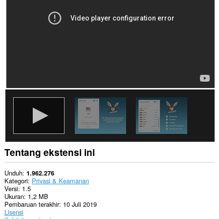
Ekstensi
ini
bisa
mengubah
pengaturan
terkait
privasi.
Ekstensi
ini
bisa
mengakses
pengaturan
proksi
Anda.
Tentang ekstensi ini
Unduh
1.962.276
Kategori
Privasi & Keamanan
Versi
1.5
Ukuran
1,2 MB
Pembaruan terakhir
10 Juli 2019
Lisensi