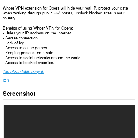
Whoer VPN extension for Opera will hide your real IP, protect your data
when working through public wi-fi points, unblock blocked sites in your
country.
Benefits of using Whoer VPN for Opera:
- Hides your IP address on the Internet
- Secure connection
- Lack of log
- Access to online games
- Keeping personal data safe
- Access to social networks around the world
- Access to blocked websites...
Tampilkan lebih banyak
Izin
Screenshot
Ekstensi
ini
bisa
mengakses
data
Anda
di
semua
website.