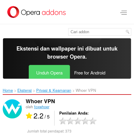
Lompat
ke
konten
utama
Ekstensi dan wallpaper ini dibuat untuk
browser Opera
.
Unduh Opera
Free for Android
Home
Ekstensi
Privasi & Keamanan
Whoer VPN‎
Whoer VPN
oleh
foxwhoer
2.2
Penilaian Anda
/ 5
Jumlah total pendapat:
373