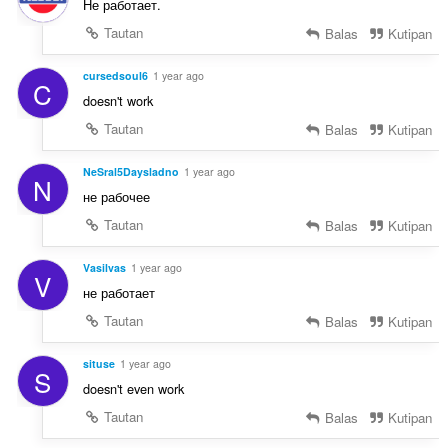
Не работает.
Tautan
Balas
Kutipan
cursedsoul6
1 year ago
C
doesn't work
Tautan
Balas
Kutipan
NeSral5Daysladno
1 year ago
N
не рабочее
Tautan
Balas
Kutipan
Vasilvas
1 year ago
V
не работает
Tautan
Balas
Kutipan
situse
1 year ago
S
doesn't even work
Tautan
Balas
Kutipan