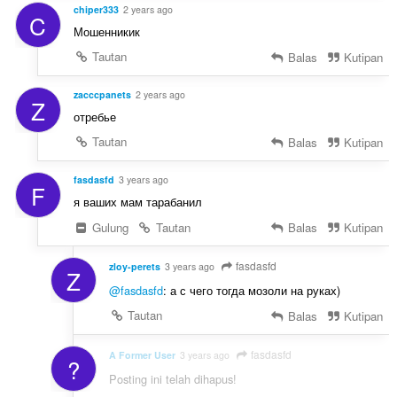
chiper333
2 years ago
C
Мошенникик
Tautan
Balas
Kutipan
zacccpanets
2 years ago
Z
отребье
Tautan
Balas
Kutipan
fasdasfd
3 years ago
F
я ваших мам тарабанил
Gulung
Tautan
Balas
Kutipan
fasdasfd
zloy-perets
3 years ago
Z
@fasdasfd
: а с чего тогда мозоли на руках)
Tautan
Balas
Kutipan
fasdasfd
A Former User
3 years ago
?
Posting ini telah dihapus!