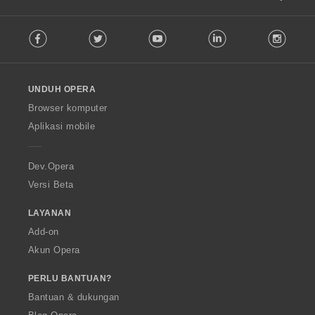
F
Facebook
Twitter
Youtube
LinkedIn
Instag
o
l
l
o
UNDUH OPERA
w
O
Browser komputer
p
Aplikasi mobile
e
r
a
Dev.Opera
Versi Beta
LAYANAN
Add-on
Akun Opera
PERLU BANTUAN?
Bantuan & dukungan