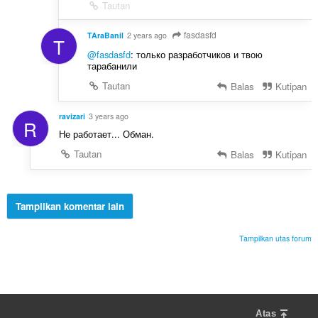
Tautan
fasdasfd
TAraBanil
2 years ago
T
@fasdasfd
: только разработчиков и твою
тарабанили
Tautan
Balas
Kutipan
ravizari
3 years ago
R
Не работает... Обман.
Tautan
Balas
Kutipan
Tampilkan komentar lain
Tampilkan utas forum
Atas