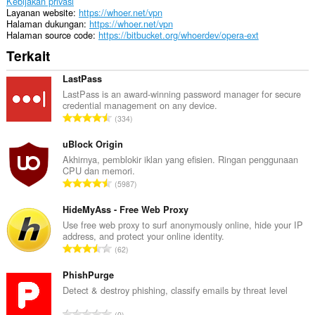
Kebijakan privasi
Layanan website
https://whoer.net/vpn
Halaman dukungan
https://whoer.net/vpn
Halaman source code
https://bitbucket.org/whoerdev/opera-ext
Terkait
LastPass
LastPass is an award-winning password manager for secure
credential management on any device.
J
334
u
m
uBlock Origin
l
Akhirnya, pemblokir iklan yang efisien. Ringan penggunaan
CPU dan memori.
a
J
5987
h
u
t
m
HideMyAss - Free Web Proxy
o
l
Use free web proxy to surf anonymously online, hide your IP
t
address, and protect your online identity.
a
a
J
62
h
l
u
t
p
m
PhishPurge
o
e
l
Detect & destroy phishing, classify emails by threat level
t
n
a
a
J
d
0