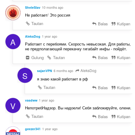
t
:
SheleSlav
10 months ago
Не работает/ Это россия
Tautan
Balas
Kutipan
AleksDog
1 year ago
A
Работает с перебоями. Скорость невысокая. Для работы,
не предполагающей перекачку гигабайт инфы - пойдёт.
Gulung
Tautan
Balas
Kutipan
AleksDog
sajanVPN
6 months ago
S
я знаю какой работает в рф
Tautan
Balas
Kutipan
vasdww
1 year ago
V
НепотребНадзор. Вы надоели! Себя заблокируйте, олени.
Tautan
Balas
Kutipan
geezer341
1 year ago