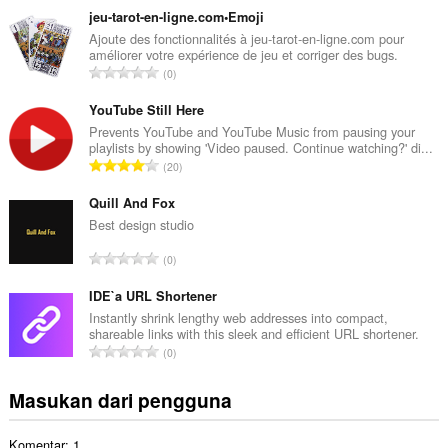
m
jeu-tarot-en-ligne.com•Emoji
l
Ajoute des fonctionnalités à jeu-tarot-en-ligne.com pour
améliorer votre expérience de jeu et corriger des bugs.
a
J
0
h
u
t
m
YouTube Still Here
o
l
Prevents YouTube and YouTube Music from pausing your
t
playlists by showing 'Video paused. Continue watching?' di...
a
a
J
20
h
l
u
t
p
m
Quill And Fox
o
e
l
Best design studio
t
n
a
a
J
d
0
h
l
u
a
t
p
m
IDE`a URL Shortener
p
o
e
l
a
Instantly shrink lengthy web addresses into compact,
t
n
shareable links with this sleek and efficient URL shortener.
a
t
a
J
d
0
h
:
l
u
a
t
p
m
p
Masukan dari pengguna
o
e
l
a
t
n
a
t
a
d
Komentar: 1