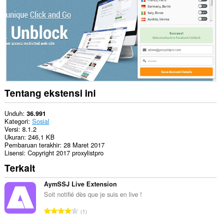
Ekstensi
ini
bisa
mengakses
pengaturan
proksi
Anda.
Tentang ekstensi ini
Unduh
36.991
Kategori
Sosial
Versi
8.1.2
Ukuran
246,1 KB
Pembaruan terakhir
28 Maret 2017
Lisensi
Copyright 2017 proxylistpro
Terkait
AymSSJ Live Extension
Soit notifié dès que je suis en live !
J
1
u