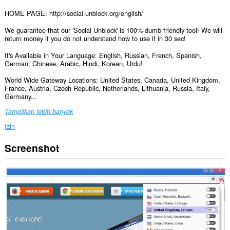
HOME PAGE: http://social-unblock.org/english/
We guarantee that our 'Social Unblock' is 100% dumb friendly tool! We will
return money if you do not understand how to use it in 30 sec!
It's Available in Your Language: English, Russian, French, Spanish,
German, Chinese, Arabic, Hindi, Korean, Urdu!
World Wide Gateway Locations: United States, Canada, United Kingdom,
France, Austria, Czech Republic, Netherlands, Lithuania, Russia, Italy,
Germany...
Tampilkan lebih banyak
Izin
Screenshot
Ekstensi
ini
bisa
mengakses
data
Anda
di
beberapa
website.