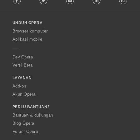
l
l
o
UNDUH OPERA
w
O
Browser komputer
p
Aplikasi mobile
e
r
a
Dev.Opera
Versi Beta
LAYANAN
Add-on
Akun Opera
PERLU BANTUAN?
Bantuan & dukungan
Blog Opera
Forum Opera