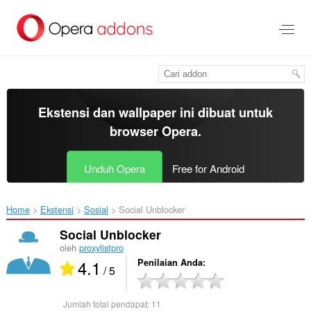
Lompat
ke
konten
utama
Ekstensi dan wallpaper ini dibuat untuk
browser Opera
.
Unduh Opera
Free for Android
Home
Ekstensi
Sosial
Social Unblocker‎
Social Unblocker
oleh
proxylistpro
4.1
Penilaian Anda
/ 5
Jumlah total pendapat:
11