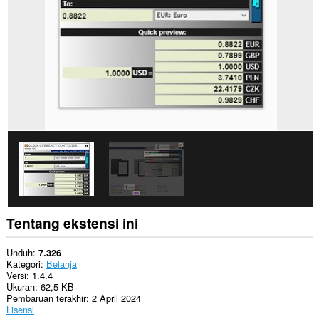
Ekstensi
ini
bisa
mengakses
data
Anda
di
beberapa
website.
Tentang ekstensi ini
Unduh
7.326
Kategori
Belanja
Versi
1.4.4
Ukuran
62,5 KB
Pembaruan terakhir
2 April 2024
Lisensi