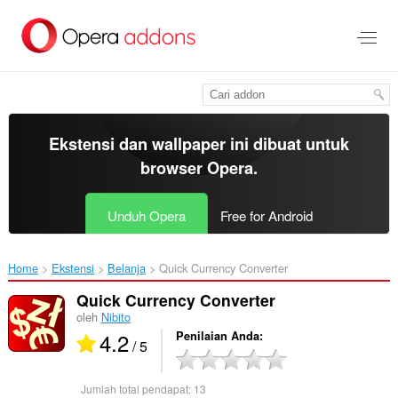
Lompat
ke
konten
utama
Ekstensi dan wallpaper ini dibuat untuk
browser Opera
.
Unduh Opera
Free for Android
Home
Ekstensi
Belanja
Quick Currency Converter‎
Quick Currency Converter
oleh
Nibito
4.2
Penilaian Anda
/ 5
Jumlah total pendapat:
13