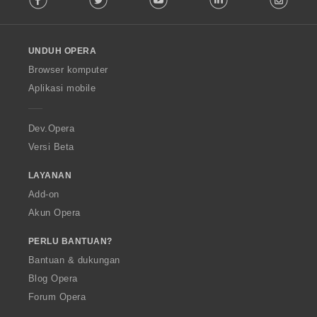
l
l
o
UNDUH OPERA
w
O
Browser komputer
p
Aplikasi mobile
e
r
a
Dev.Opera
Versi Beta
LAYANAN
Add-on
Akun Opera
PERLU BANTUAN?
Bantuan & dukungan
Blog Opera
Forum Opera