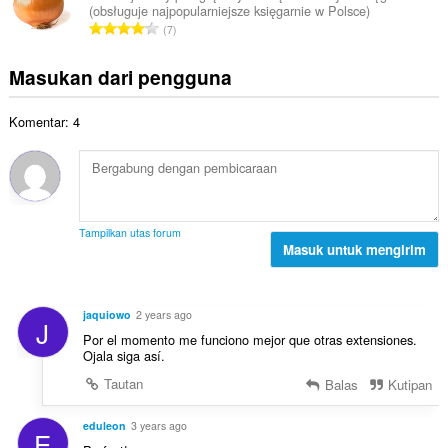
t
n
(obsługuje najpopularniejsze księgarnie w Polsce)
a
t
a
J
d
7
h
:
l
u
a
t
p
m
p
Masukan dari pengguna
o
e
l
a
t
n
a
t
a
d
Komentar: 4
h
:
l
a
t
p
p
o
e
a
t
n
t
a
d
:
l
a
Tampilkan utas forum
p
Masuk untuk mengirim
p
e
a
n
t
d
:
jaquiowo
2 years ago
J
a
Por el momento me funciono mejor que otras extensiones.
p
Ojala siga así.
a
Tautan
Balas
Kutipan
t
:
eduleon
3 years ago
E