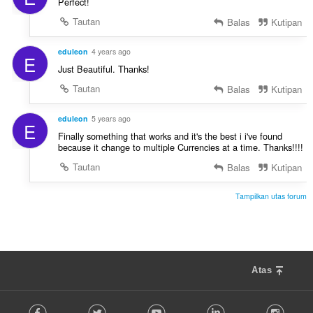
Perfect!
Tautan
Balas
Kutipan
eduleon
4 years ago
E
Just Beautiful. Thanks!
Tautan
Balas
Kutipan
eduleon
5 years ago
E
Finally something that works and it's the best i i've found
because it change to multiple Currencies at a time. Thanks!!!!
Tautan
Balas
Kutipan
Tampilkan utas forum
Atas
F
Facebook
Twitter
Youtube
LinkedIn
Instag
o