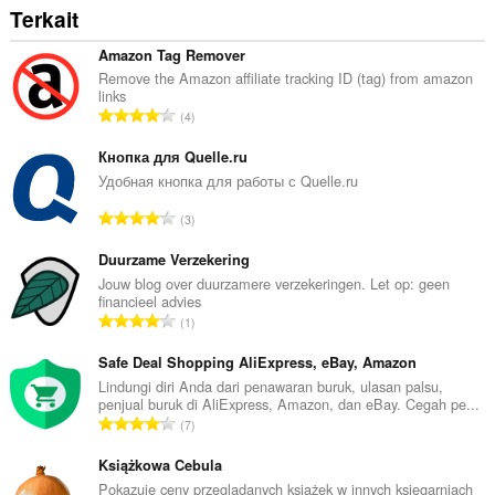
Terkait
Amazon Tag Remover
Remove the Amazon affiliate tracking ID (tag) from amazon
links
J
4
u
m
Кнопка для Quelle.ru
l
Удобная кнопка для работы с Quelle.ru
a
J
3
h
u
t
m
Duurzame Verzekering
o
l
Jouw blog over duurzamere verzekeringen. Let op: geen
t
financieel advies
a
a
J
1
h
l
u
t
p
m
Safe Deal Shopping AliExpress, eBay, Amazon
o
e
l
Lindungi diri Anda dari penawaran buruk, ulasan palsu,
t
n
penjual buruk di AliExpress, Amazon, dan eBay. Cegah pe...
a
a
J
d
7
h
l
u
a
t
p
m
Książkowa Cebula
p
o
e
l
a
Pokazuje ceny przeglądanych książek w innych księgarniach