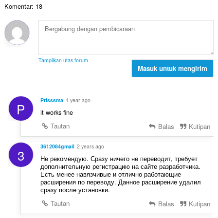
a
d
Komentar: 18
h
:
l
a
t
p
p
o
e
a
t
n
t
a
d
:
l
a
Tampilkan utas forum
p
Masuk untuk mengirim
p
e
a
n
t
d
:
Prisssma
1 year ago
P
a
it works fine
p
a
Tautan
Balas
Kutipan
t
:
3612084gmail
2 years ago
3
Не рекомендую. Сразу ничего не переводит, требует
дополнительную регистрацию на сайте разработчика.
Есть менее навязчивые и отлично работающие
расширения по переводу. Данное расширение удалил
сразу после установки.
Tautan
Balas
Kutipan