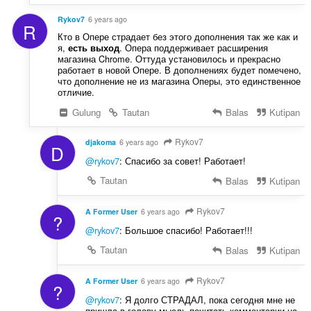
Rykov7
6 years ago
R
Кто в Опере страдает без этого дополнения так же как и
я,
. Опера поддерживает расширения
есть выход
магазина Chrome. Оттуда установилось и прекрасно
работает в новой Опере. В дополнениях будет помечено,
что дополнение не из магазина Оперы, это единственное
отличие.
Gulung
Tautan
Balas
Kutipan
Rykov7
djakoma
6 years ago
D
@rykov7
: Спасибо за совет! Работает!
Tautan
Balas
Kutipan
Rykov7
A Former User
6 years ago
?
@rykov7
: Большое спасибо! Работает!!!
Tautan
Balas
Kutipan
Rykov7
A Former User
6 years ago
?
@rykov7
: Я долго СТРАДАЛ, пока сегодня мне не
пришла в голову мысль почитать комментарии на