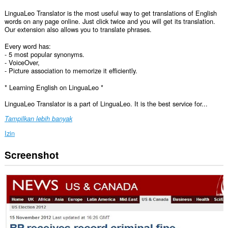
LinguaLeo Translator is the most useful way to get translations of English
words on any page online. Just click twice and you will get its translation.
Our extension also allows you to translate phrases.
Every word has:
- 5 most popular synonyms.
- VoiceOver,
- Picture association to memorize it efficiently.
* Learning English on LinguaLeo *
LinguaLeo Translator is a part of LinguaLeo. It is the best service for...
Tampilkan lebih banyak
Izin
Screenshot
Ekstensi
ini
bisa
mengakses
data
Anda
di
semua
website.