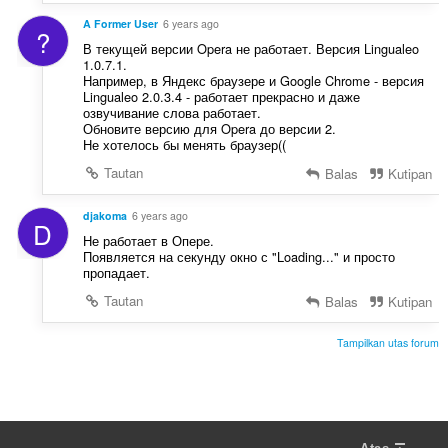
A Former User
6 years ago
?
В текущей версии Opera не работает. Версия Lingualeo
1.0.7.1.
Например, в Яндекс браузере и Google Chrome - версия
Lingualeo 2.0.3.4 - работает прекрасно и даже
озвучивание слова работает.
Обновите версию для Opera до версии 2.
Не хотелось бы менять браузер((
Tautan
Balas
Kutipan
djakoma
6 years ago
D
Не работает в Опере.
Появляется на секунду окно с "Loading..." и просто
пропадает.
Tautan
Balas
Kutipan
Tampilkan utas forum