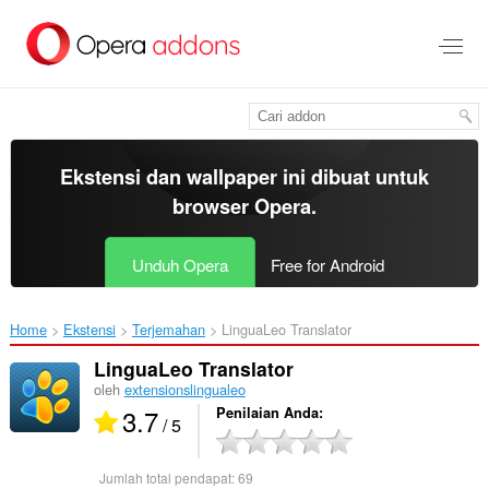
Lompat
ke
konten
utama
Ekstensi dan wallpaper ini dibuat untuk
browser Opera
.
Unduh Opera
Free for Android
Home
Ekstensi
Terjemahan
LinguaLeo Translator‎
LinguaLeo Translator
oleh
extensionslingualeo
3.7
Penilaian Anda
/ 5
Jumlah total pendapat:
69