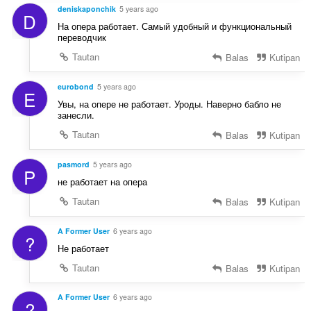
deniskaponchik
5 years ago
D
На опера работает. Самый удобный и функциональный
переводчик
Tautan
Balas
Kutipan
eurobond
5 years ago
E
Увы, на опере не работает. Уроды. Наверно бабло не
занесли.
Tautan
Balas
Kutipan
pasmord
5 years ago
P
не работает на опера
Tautan
Balas
Kutipan
A Former User
6 years ago
?
Не работает
Tautan
Balas
Kutipan
A Former User
6 years ago
?