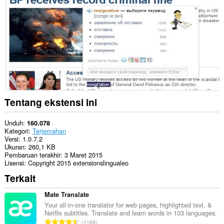
This
extension
can
create
rich
notifications
and
display
them
to
you
in
Tentang ekstensi ini
the
system
tray.
Unduh
160.078
Kategori
Terjemahan
Ekstensi
Versi
1.0.7.2
ini
Ukuran
260,1 KB
bisa
Pembaruan terakhir
3 Maret 2015
mengakses
Lisensi
Copyright 2015 extensionslingualeo
tab
Terkait
dan
aktivitas
browsing
Mate Translate
Anda.
Your all-in-one translator for web pages, highlighted text, &
Netflix subtitles. Translate and learn words in 103 languages.
J
1168