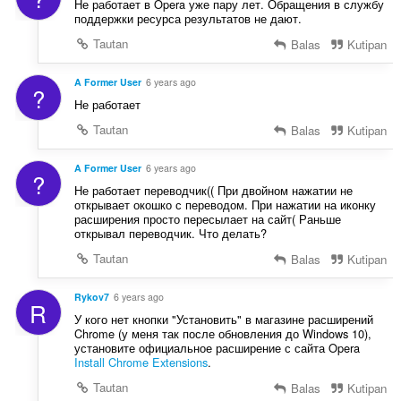
Не работает в Opera уже пару лет. Обращения в службу
поддержки ресурса результатов не дают.
Tautan
Balas
Kutipan
A Former User
6 years ago
?
Не работает
Tautan
Balas
Kutipan
A Former User
6 years ago
?
Не работает переводчик(( При двойном нажатии не
открывает окошко с переводом. При нажатии на иконку
расширения просто пересылает на сайт( Раньше
открывал переводчик. Что делать?
Tautan
Balas
Kutipan
Rykov7
6 years ago
R
У кого нет кнопки "Установить" в магазине расширений
Chrome (у меня так после обновления до Windows 10),
установите официальное расширение с сайта Opera
Install Chrome Extensions
.
Tautan
Balas
Kutipan