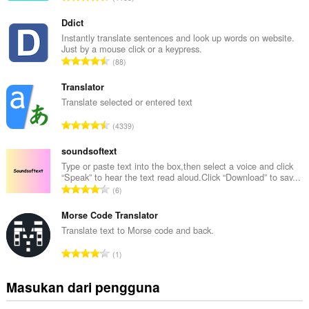
u
m
Ddict
l
Instantly translate sentences and look up words on website.
Just by a mouse click or a keypress.
a
J
88
h
u
t
m
Translator
o
l
Translate selected or entered text
t
a
a
J
4339
h
l
u
t
p
m
soundsoftext
o
e
l
Type or paste text into the box,then select a voice and click
t
n
“Speak” to hear the text read aloud.Click “Download” to sav...
a
a
J
d
6
h
l
u
a
t
p
m
Morse Code Translator
p
o
e
l
a
Translate text to Morse code and back.
t
n
a
t
a
J
d
1
h
:
l
u
a
t
p
m
p
Masukan dari pengguna
o
e
l
a
t
n
a
t