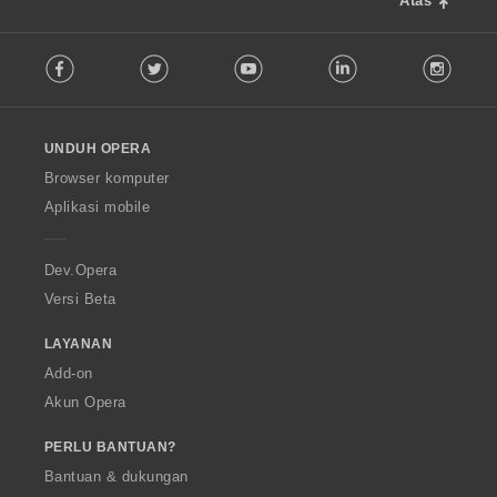
Atas
F
Facebook
Twitter
Youtube
LinkedIn
Instag
o
l
l
o
UNDUH OPERA
w
O
Browser komputer
p
Aplikasi mobile
e
r
a
Dev.Opera
Versi Beta
LAYANAN
Add-on
Akun Opera
PERLU BANTUAN?
Bantuan & dukungan