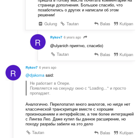
странице дополнения. Большое спасибо, что
позаботились о других и написали об этом
решении!
Gulung
Tautan
Balas
Kutipan
Rykov7
6 years ago
R
@ulyanich приятно, спасибо)
Tautan
Balas
Kutipan
Rykov7
6 years ago
R
@djakoma
said:
Не работает в Опере.
Появляется на секунду окно с "Loading..." и просто
пропадает.
Аналогично. Перелопатил много аналогов, но нигде нет
классической транскрипции вместе с хорошим
произношением и интерфейсом, а тем более интеграцией
с Лингва Лео. Даже купил бы данное расширение, но
походу разрабы забили на это дело
Tautan
Balas
Kutipan