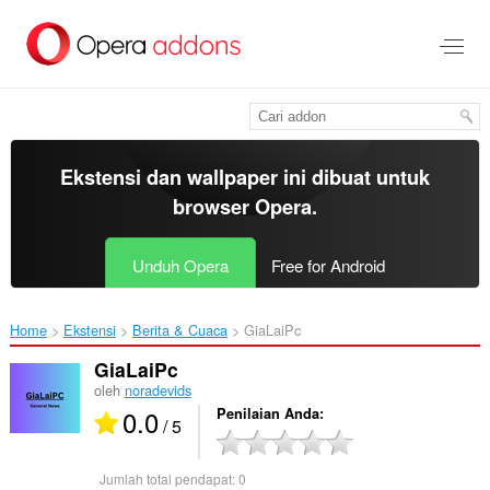
Lompat
ke
konten
utama
Ekstensi dan wallpaper ini dibuat untuk
browser Opera
.
Unduh Opera
Free for Android
Home
Ekstensi
Berita & Cuaca
GiaLaiPc‎
GiaLaiPc
oleh
noradevids
0.0
Penilaian Anda
/ 5
Jumlah total pendapat:
0