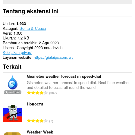
Tentang ekstensi ini
Unduh
1.933
Kategori
Berita & Cuaca
Versi
1.0.0
Ukuran
7,2 KB
Pembaruan terakhir
2 Agu 2023
Lisensi
Copyright 2023 noradevids
Kebijakan privasi
Layanan website
https://gialaipc.com.vn/
Terkait
Gismeteo weather forecast in speed-dial
Gismeteo weather forecast in speed-dial. Real time weather
and detailed forecast all round the world
J
367
u
m
Новости
l
a
J
7
h
u
t
m
Weather Week
o