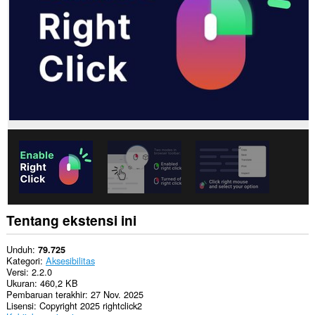
Ekstensi
ini
bisa
mengakses
data
Anda
di
beberapa
website.
Ekstensi
ini
bisa
mengakses
tab
dan
aktivitas
browsing
Anda.
Tentang ekstensi ini
This
extension
Unduh
79.725
can
Kategori
Aksesibilitas
store
Versi
2.2.0
an
Ukuran
460,2 KB
unlimited
Pembaruan terakhir
27 Nov. 2025
amount
Lisensi
Copyright 2025 rightclick2