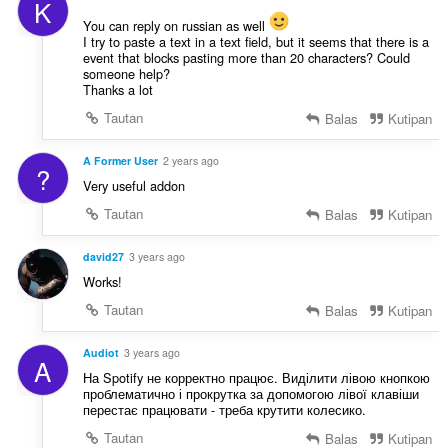
K
You can reply on russian as well
I try to paste a text in a text field, but it seems that there is a
event that blocks pasting more than 20 characters? Could
someone help?
Thanks a lot
Tautan
Balas
Kutipan
A Former User
2 years ago
?
Very useful addon
Tautan
Balas
Kutipan
david27
3 years ago
Works!
Tautan
Balas
Kutipan
Audiot
3 years ago
A
На Spotify не корректно працює. Виділити лівою кнопкою
проблематично і прокрутка за допомогою лівої клавіши
перестає працювати - треба крутити колесико.
Tautan
Balas
Kutipan