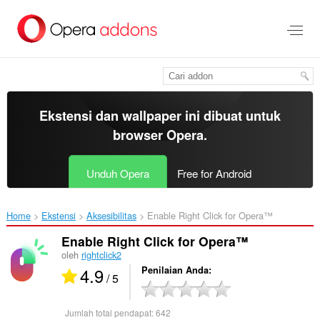
Lompat
ke
konten
utama
Ekstensi dan wallpaper ini dibuat untuk
browser Opera
.
Unduh Opera
Free for Android
Home
Ekstensi
Aksesibilitas
Enable Right Click for Opera™‎
Enable Right Click for Opera™
oleh
rightclick2
4.9
Penilaian Anda
/ 5
Jumlah total pendapat:
642