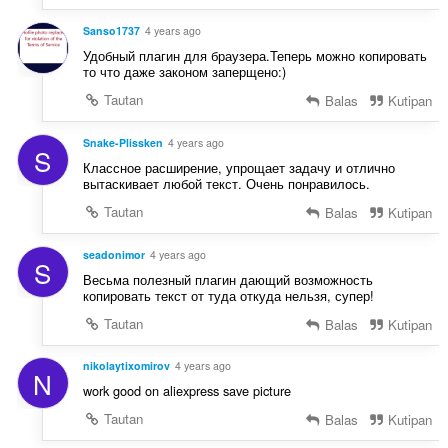
Sanso1737
4 years ago
Удобный плагин для браузера.Теперь можно копировать
то что даже законом заперщено:)
Tautan
Balas
Kutipan
Snake-Plissken
4 years ago
S
Классное расширение, упрощает задачу и отлично
вытаскивает любой текст. Очень понравилось.
Tautan
Balas
Kutipan
seadonimor
4 years ago
S
Весьма полезный плагин дающий возможность
копировать текст от туда откуда нельзя, супер!
Tautan
Balas
Kutipan
nikolaytixomirov
4 years ago
N
work good on aliexpress save picture
Tautan
Balas
Kutipan