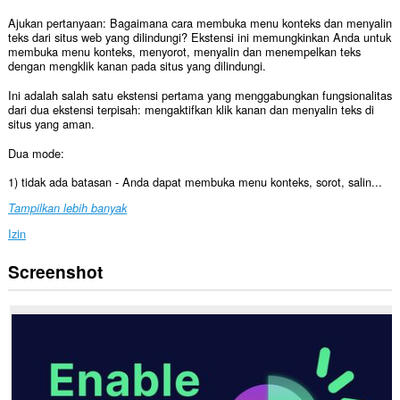
Ajukan pertanyaan: Bagaimana cara membuka menu konteks dan menyalin
teks dari situs web yang dilindungi? Ekstensi ini memungkinkan Anda untuk
membuka menu konteks, menyorot, menyalin dan menempelkan teks
dengan mengklik kanan pada situs yang dilindungi.
Ini adalah salah satu ekstensi pertama yang menggabungkan fungsionalitas
dari dua ekstensi terpisah: mengaktifkan klik kanan dan menyalin teks di
situs yang aman.
Dua mode:
1) tidak ada batasan - Anda dapat membuka menu konteks, sorot, salin...
Tampilkan lebih banyak
Izin
Screenshot
Ekstensi
ini
bisa
mengakses
data
Anda
di
semua
website.