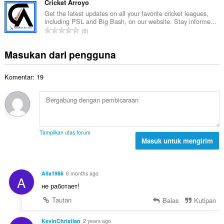
p
m
Cricket Arroyo
p
o
e
l
a
Get the latest updates on all your favorite cricket leagues,
t
n
including PSL and Big Bash, on our website. Stay informe...
a
t
a
J
d
0
h
:
l
u
a
t
p
m
p
Masukan dari pengguna
o
e
l
a
t
n
a
t
a
d
Komentar: 19
h
:
l
a
t
p
p
o
e
a
t
n
t
a
d
:
l
a
Tampilkan utas forum
p
Masuk untuk mengirim
p
e
a
n
t
d
:
Alla1986
6 months ago
A
a
не работает!
p
a
Tautan
Balas
Kutipan
t
:
KevinChristian
2 years ago