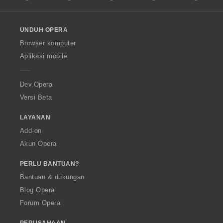
l
l
o
UNDUH OPERA
w
O
Browser komputer
p
Aplikasi mobile
e
r
a
Dev.Opera
Versi Beta
LAYANAN
Add-on
Akun Opera
PERLU BANTUAN?
Bantuan & dukungan
Blog Opera
Forum Opera
PERUSAHAAN