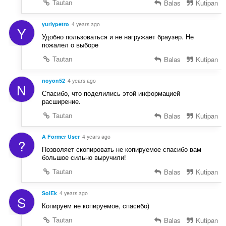
Tautan
Balas
Kutipan
yuriypetro
4 years ago
Y
Удобно пользоваться и не нагружает браузер. Не
пожалел о выборе
Tautan
Balas
Kutipan
noyon52
4 years ago
N
Спасибо, что поделились этой информацией
расширение.
Tautan
Balas
Kutipan
A Former User
4 years ago
?
Позволяет скопировать не копируемое спасибо вам
большое сильно выручили!
Tautan
Balas
Kutipan
SolEk
4 years ago
S
Копируем не копируемое, спасибо)
Tautan
Balas
Kutipan