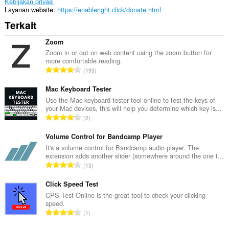
of
Kebijakan privasi
client-
Layanan website
https://enableright.click/donate.html
side
Terkait
data.
Zoom
Zoom in or out on web content using the zoom button for
more comfortable reading.
J
193
u
m
Mac Keyboard Tester
l
Use the Mac keyboard tester tool online to test the keys of
your Mac devices, this will help you determine which key is...
a
J
2
h
u
t
m
Volume Control for Bandcamp Player
o
l
It's a volume control for Bandcamp audio player. The
t
extension adds another slider (somewhere around the one t...
a
a
J
15
h
l
u
t
p
m
Click Speed Test
o
e
l
CPS Test Online is the great tool to check your clicking
t
n
speed.
a
a
J
d
1
h
l
u
a
t