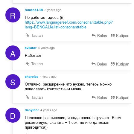
romans1-20
3 years ago
R
Не работает здесь (((
https://www.languagereef.com/consonanttable.php?
lang=BENGALI&list=consonanttable
Tautan
Balas
Kutipan
avilator
4 years ago
A
Работает
Tautan
Balas
Kutipan
sharpiss
4 years ago
S
Отлично, расширение что нужно, теперь можно
повелевать контекстным меню.
Tautan
Balas
Kutipan
danyiltor
4 years ago
D
Полезное расширение, иногда очень выручает. Всем
рекомендую, скачать = 1 сек. но иногда может
пригодится))