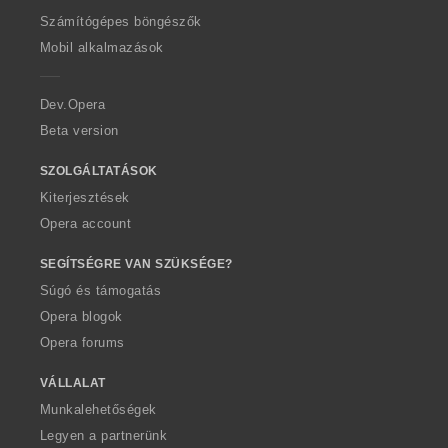
O
Számítógépes böngészők
p
Mobil alkalmazások
e
r
a
Dev.Opera
Beta version
SZOLGÁLTATÁSOK
Kiterjesztések
Opera account
SEGÍTSÉGRE VAN SZÜKSÉGE?
Súgó és támogatás
Opera blogok
Opera forums
VÁLLALAT
Munkalehetőségek
Legyen a partnerünk