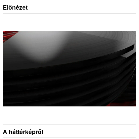
Előnézet
A háttérképről