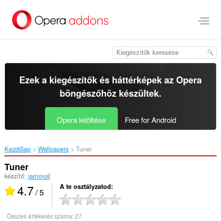
Ugrás
a
lap
tartalmára
Ezek a kiegészítők és háttérképek az
Opera
böngészőhöz
készültek.
Opera letöltése
Free for Android
Kezdőlap
Wallpapers
Tuner‎
Tuner
készítő:
jammoll
4.7
A te osztályzatod
/ 5
Összes értékelés száma:
27