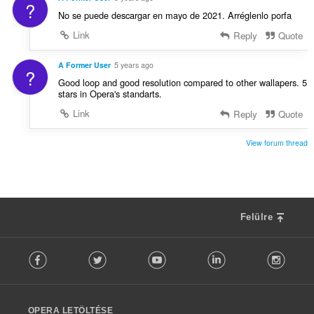
?
No se puede descargar en mayo de 2021. Arréglenlo porfa
Link
Reply
Quote
A Former User
5 years ago
?
Good loop and good resolution compared to other wallapers. 5
stars in Opera's standarts.
Link
Reply
Quote
View forum thread
Felülre
F
Facebook
Twitter
Youtube
LinkedIn
Instag
o
l
l
o
OPERA LETÖLTÉSE
w