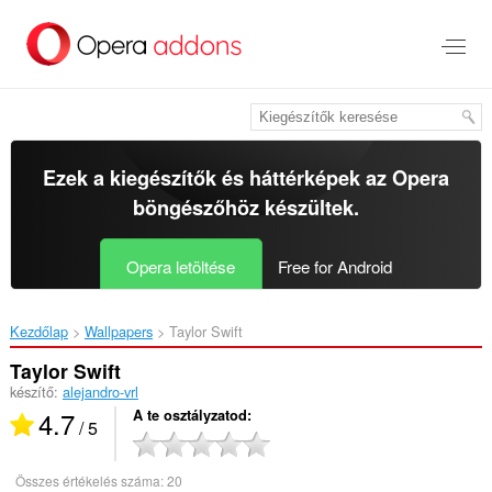
Ugrás
a
lap
tartalmára
Ezek a kiegészítők és háttérképek az
Opera
böngészőhöz
készültek.
Opera letöltése
Free for Android
Kezdőlap
Wallpapers
Taylor Swift‎
Taylor Swift
készítő:
alejandro-vrl
4.7
A te osztályzatod
/ 5
Összes értékelés száma:
20