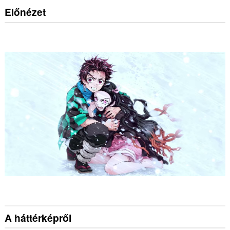
Előnézet
A háttérképről