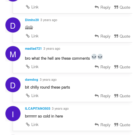
Link
Reply
Quote
Dimito20
3 years ago
D
🥶🥶
Link
Reply
Quote
madlad721
3 years ago
M
bro what the hell are these comments
Link
Reply
Quote
daredog
3 years ago
D
bit chilly round these parts
Link
Reply
Quote
ILCAPITANO503
3 years ago
I
brrrrrrrr so cold in here
Link
Reply
Quote