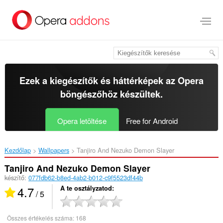
Ugrás
a
lap
tartalmára
Ezek a kiegészítők és háttérképek az
Opera
böngészőhöz
készültek.
Opera letöltése
Free for Android
Kezdőlap
Wallpapers
Tanjiro And Nezuko Demon Slayer‎
Tanjiro And Nezuko Demon Slayer
készítő:
077fdb62-b8ed-4ab2-b012-c9f5523df44b
4.7
A te osztályzatod
/ 5
Összes értékelés száma:
168