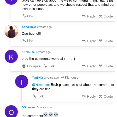
Guys can we stop about the weird comments thing.That is just
how other people act and we should respect that and mind our
own buissness.
Link
Reply
Quote
AdryHuaw
2 years ago
Que bueno!!!
Link
Reply
Quote
Kitmouse
3 years ago
K
broo the comments weird af (。_。)
Collapse
Link
Reply
Quote
Kitmouse
TanjiHQ
2 years ago
T
@kitmouse
: Bruh please just shut about the comments
they are fine.
Link
Reply
Quote
OGmucker
3 years ago
O
the comments