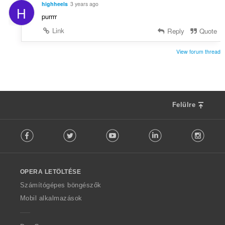
highheels
3 years ago
H
purrrr
Link
Reply
Quote
View forum thread
Felülre
F
Facebook
Twitter
Youtube
LinkedIn
Instag
o
l
l
o
OPERA LETÖLTÉSE
w
O
Számítógépes böngészők
p
Mobil alkalmazások
e
r
a