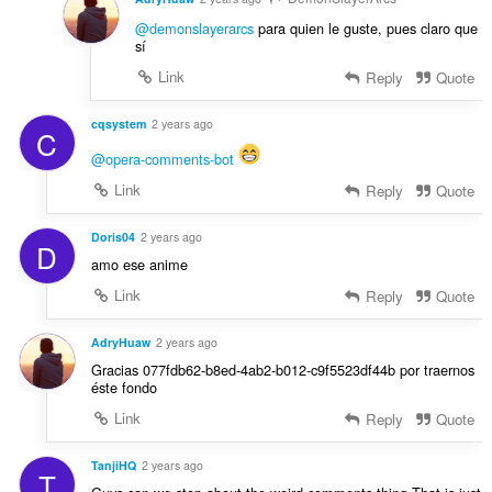
@demonslayerarcs
para quien le guste, pues claro que
sí
Link
Reply
Quote
cqsystem
2 years ago
C
@opera-comments-bot
Link
Reply
Quote
Doris04
2 years ago
D
amo ese anime
Link
Reply
Quote
AdryHuaw
2 years ago
Gracias 077fdb62-b8ed-4ab2-b012-c9f5523df44b por traernos
éste fondo
Link
Reply
Quote
TanjiHQ
2 years ago
T