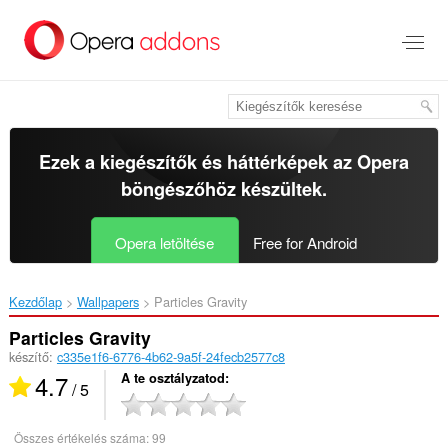
Ugrás
a
lap
tartalmára
Ezek a kiegészítők és háttérképek az
Opera
böngészőhöz
készültek.
Opera letöltése
Free for Android
Kezdőlap
Wallpapers
Particles Gravity‎
Particles Gravity
készítő:
c335e1f6-6776-4b62-9a5f-24fecb2577c8
4.7
A te osztályzatod
/ 5
Összes értékelés száma:
99