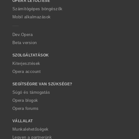
OPERA LETÖLTÉSE
w
O
Számítógépes böngészők
p
Mobil alkalmazások
e
r
a
Dev.Opera
Beta version
SZOLGÁLTATÁSOK
Kiterjesztések
Opera account
SEGÍTSÉGRE VAN SZÜKSÉGE?
Súgó és támogatás
Opera blogok
Opera forums
VÁLLALAT
Munkalehetőségek
Legyen a partnerünk