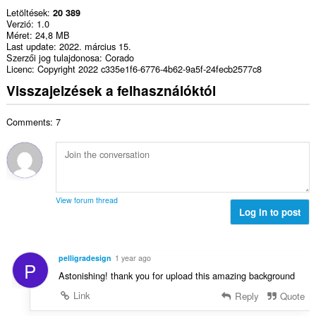
Letöltések
20 389
Verzió
1.0
Méret
24,8 MB
Last update
2022. március 15.
Szerzői jog tulajdonosa
Corado
Licenc
Copyright 2022 c335e1f6-6776-4b62-9a5f-24fecb2577c8
Visszajelzések a felhasználóktól
Comments: 7
View forum thread
Log in to post
pelligradesign
1 year ago
P
Astonishing! thank you for upload this amazing background
Link
Reply
Quote