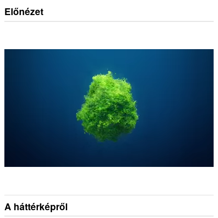
Előnézet
A háttérképről