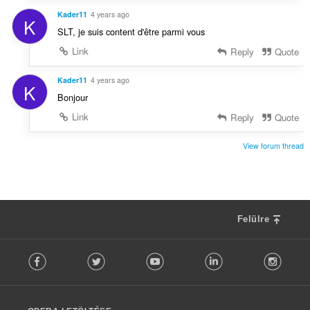
Kader11
4 years ago
K
SLT, je suis content d'être parmi vous
Link
Reply
Quote
Kader11
4 years ago
K
Bonjour
Link
Reply
Quote
View forum thread
Felülre
F
Facebook
Twitter
Youtube
LinkedIn
Instag
o
l
l
o