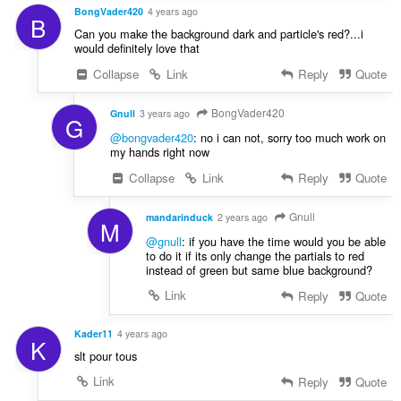
BongVader420
4 years ago
B
Can you make the background dark and particle's red?...i
would definitely love that
Collapse
Link
Reply
Quote
BongVader420
Gnull
3 years ago
G
@bongvader420
: no i can not, sorry too much work on
my hands right now
Collapse
Link
Reply
Quote
Gnull
mandarinduck
2 years ago
M
@gnull
: if you have the time would you be able
to do it if its only change the partials to red
instead of green but same blue background?
Link
Reply
Quote
Kader11
4 years ago
K
slt pour tous
Link
Reply
Quote