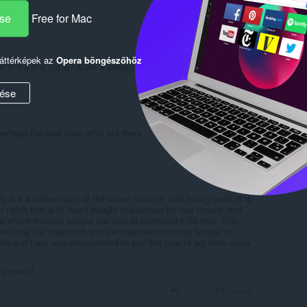
ése
Free for Mac
Reply
Quote
háttérképek az
Opera böngészőhöz
r in the first place? Such a waste of money
Reply
Quote
ése
perhaps the best pixel artist out there
Reply
Quote
ly is it a carbon-copy of the steam summer sale background, it is
 rights that is of how I bought this banner for real money, and
a where multiple people are able to download it for free. This
o violating the trademark and the creative commons license or
 this and I am very disappointed to see this type of act from opera
s ruined!
Reply
Quote