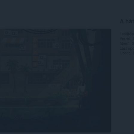
A hát
Letöltés
Verzió
Méret
3
Last up
Licenc