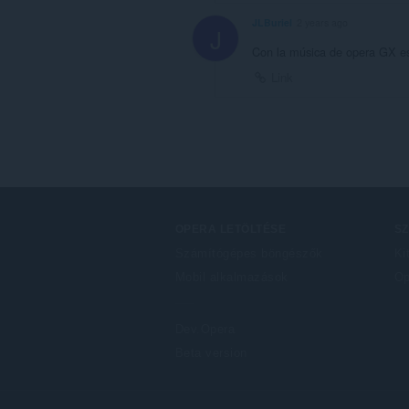
JLBuriel
2 years ago
J
Con la música de opera GX es
Link
OPERA LETÖLTÉSE
S
Számítógépes böngészők
Ki
Mobil alkalmazások
Op
Dev.Opera
Beta version
F