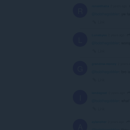
ronaldhaha
2 years ago
R
@bobthegobbler
: yw f
Link
Lunabyes
2 years ago
L
@bobthegobbler
: wom
Link
grandma-money
2 years 
G
@bobthegobbler
: bro 
Link
iandagoat
2 years ago
I
@bobthegobbler
: what
Link
aylaneher
2 years ago
A
@bobthegobbler
: they