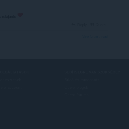
 relajante
Reply
Quote
View forum thread
ZOLGÁLTATÁSOK
SEGÍTSÉGRE VAN SZÜKSÉGE?
terjesztések
Súgó és támogatás
era account
Opera blogok
Opera forums