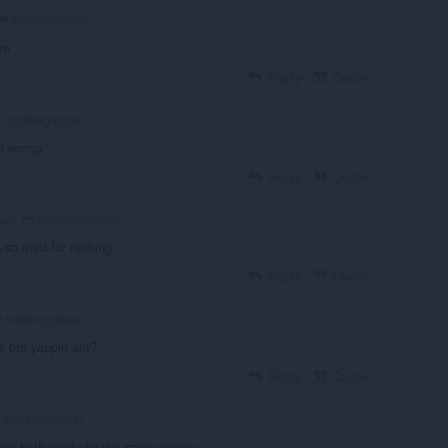
bobthegobbler
am
Reply
Quote
bobthegobbler
p womp
Reply
Quote
bobthegobbler
ago
is so mad for nothing
Reply
Quote
bobthegobbler
's bro yappin abt?
Reply
Quote
bobthegobbler
 are both made by the same person