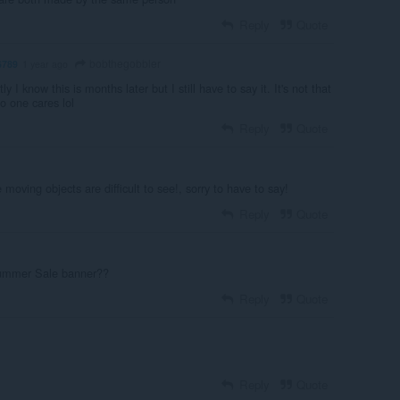
Reply
Quote
bobthegobbler
6789
1 year ago
y I know this is months later but I still have to say it. It's not that
No one cares lol
Reply
Quote
 moving objects are difficult to see!, sorry to have to say!
Reply
Quote
Summer Sale banner??
Reply
Quote
Reply
Quote