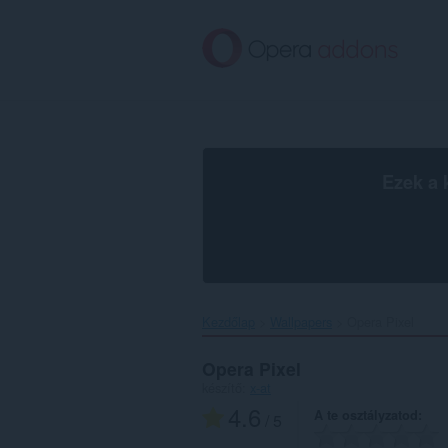
Ugrás
a
lap
tartalmára
Ezek a 
Kezdőlap
Wallpapers
Opera Pixel‎
Opera Pixel
készítő:
x-at
4.6
A te osztályzatod
/ 5