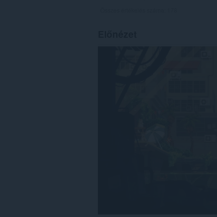
Összes értékelés száma:
178
Előnézet