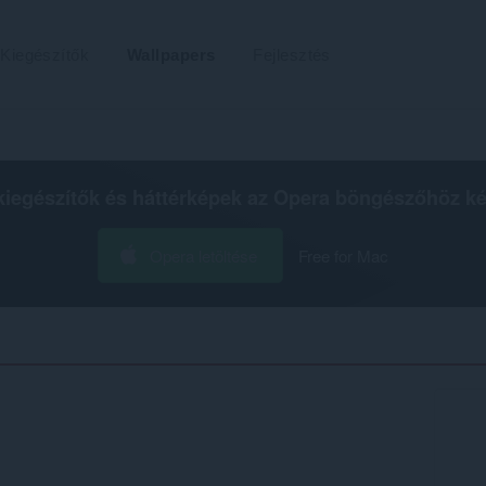
Kiegészítők
Wallpapers
Fejlesztés
kiegészítők és háttérképek az
Opera böngészőhöz
ké
Opera letöltése
Free for Mac