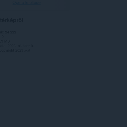
Opera letöltése
térképről
ek
24 222
1.0
,3 MB
date
2023. október 9.
Copyright 2023 x-at