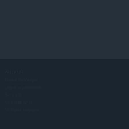
VÁLLALAT
Munkalehetőségek
Legyen a partnerünk
Sajtó infó
Kapcsolattartás
Az Opera névjegye