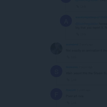
Link
arandomgamerguy12345
A
@bobthegobbler
honestl
big that you report it. 
Link
scotaland
2 years ago
Not exactly an amination if the
Link
Skeleosis
2 years ago
S
Wait- wasnt this the Steam 
Link
fhkout5
2 years ago
F
Pixel art nice
Link