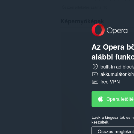
Összes értékelés száma:
10
Képernyőképek
Az Opera bö
alábbi funkc
built-in ad bloc
akkumulátor kí
free VPN
Opera letölt
Ezek a kiegészítők és 
készültek.
Összes megtekint