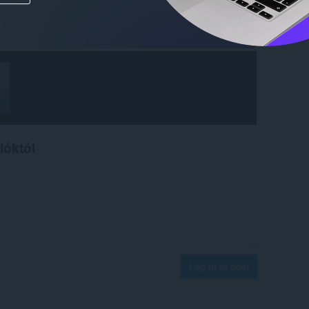
lóktól
Log in to post