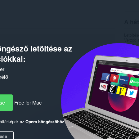
A hát
Letöltés
Verzió
Méret
1
ngésző letöltése az
Last up
Licenc
iókkal:
ker
mélő
ése
Free for Mac
háttérképek az
Opera böngészőhöz
ése