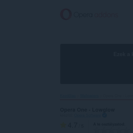
Ugrás
a
lap
tartalmára
Ezek a 
Kezdőlap
Wallpapers
Opera One - Lowg
Opera One - Lowglow
készítő:
Opera Software
4.7
A te osztályzatod
/ 5