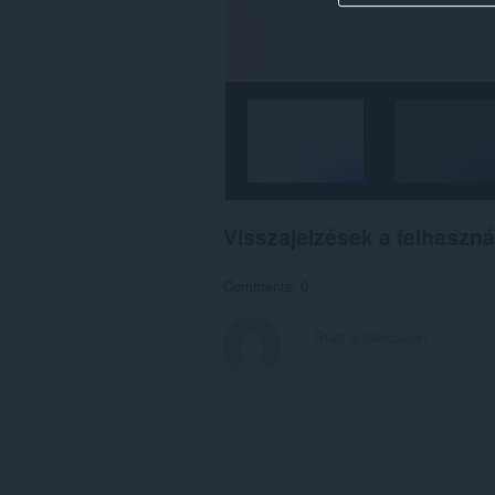
Visszajelzések a felhaszná
Comments: 0