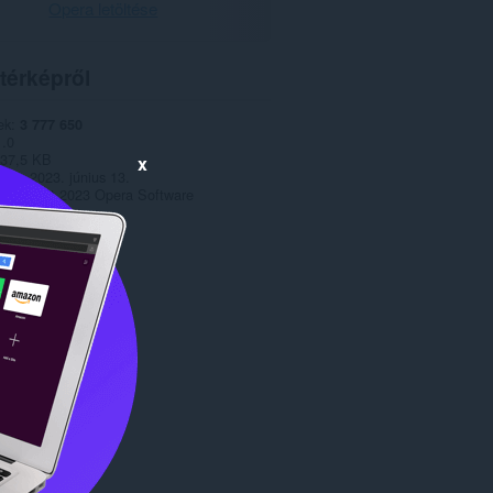
Opera letöltése
térképről
ek
3 777 650
1.0
37,5 KB
x
date
2023. június 13.
Copyright 2023 Opera Software