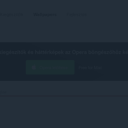
Kiegészítők
Wallpapers
Fejlesztés
kiegészítők és háttérképek az
Opera böngészőhöz
ké
Opera letöltése
Free for Mac
low‎