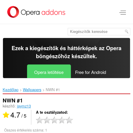
Ugrás
a
lap
tartalmára
Ezek a kiegészítők és háttérképek az
Opera
böngészőhöz
készültek.
Opera letöltése
Free for Android
Kezdőlap
Wallpapers
NWN #1‎
NWN #1
készítő:
jaymz13
4.7
A te osztályzatod
/ 5
Összes értékelés száma:
1