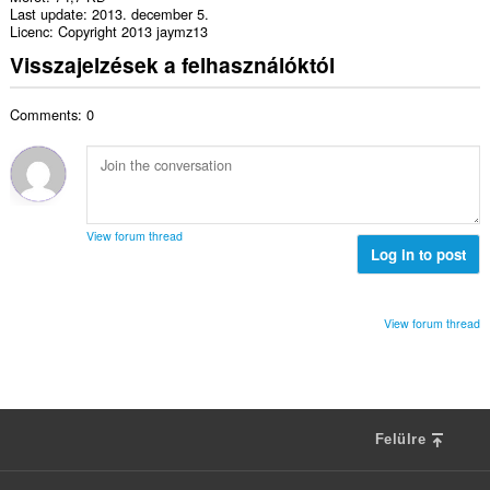
Last update
2013. december 5.
Licenc
Copyright 2013 jaymz13
Visszajelzések a felhasználóktól
Comments: 0
View forum thread
Log in to post
View forum thread
Felülre
F