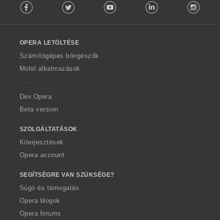
Facebook
Twitter
Youtube
LinkedIn
Instag
o
l
l
o
OPERA LETÖLTÉSE
w
O
Számítógépes böngészők
p
Mobil alkalmazások
e
r
a
Dev.Opera
Beta version
SZOLGÁLTATÁSOK
Kiterjesztések
Opera account
SEGÍTSÉGRE VAN SZÜKSÉGE?
Súgó és támogatás
Opera blogok
Opera forums