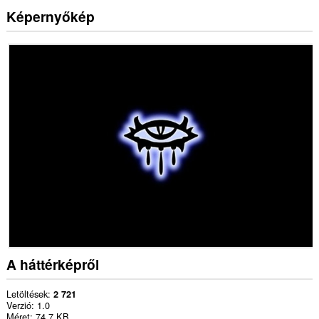
Képernyőkép
A háttérképről
Letöltések
2 721
Verzió
1.0
Méret
74,7 KB