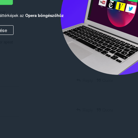
irdi
háttérképek az
Opera böngészőhöz
Reply
Quote
ése
or speat
Reply
Quote
Reply
Quote
Reply
Quote