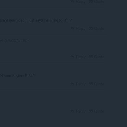
Reply
Quote
sent download it just sayd installing for 1hr?
Reply
Quote
DAVODAVIDIDK
Reply
Quote
 Nissan Skyline R-34?
Reply
Quote
Reply
Quote