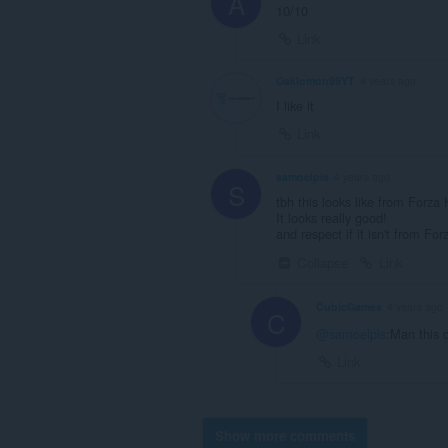
A
10/10
Link
Oaklomon99YT
4 years ago
I like it
Link
samoelpis
4 years ago
S
tbh this looks like from Forza 
It looks really good!
and respect if it isn't from For
Collapse
Link
CubicGames
4 years ago
C
@samoelpis
:Man this d
Link
Show more comments