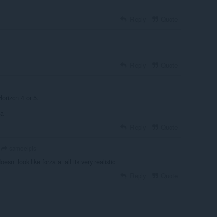
Reply
Quote
Reply
Quote
Horizon 4 or 5.
za
Reply
Quote
samoelpis
oesnt look like forza at all its very realistic
Reply
Quote