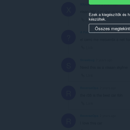
XXyusufcanx
2 years ago
X
nisan 350 z si olsa güzel olabil
Ezek a kiegészítők és 
készültek.
Link
Összes megtekint
A Former User
2 years ago
?
el carro me rrecuerda a net fo
Link
Strawbug
2 years ago
S
Need this as a nissan skyline
Link
ReverseOps
2 years ago
R
the r35 is the best car tbh
Link
ReverseOps
2 years ago
R
I love this car