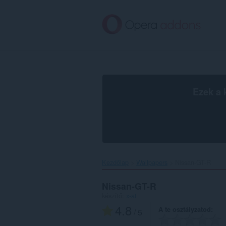
Ugrás
a
lap
tartalmára
Ezek a 
Kezdőlap
Wallpapers
Nissan-GT-R‎
Nissan-GT-R
készítő:
x-at
4.8
A te osztályzatod
/ 5