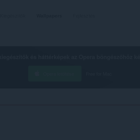
Kiegészítők
Wallpapers
Fejlesztés
kiegészítők és háttérképek az
Opera böngészőhöz
ké
Opera letöltése
Free for Mac