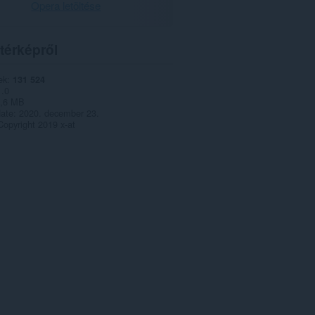
Opera letöltése
térképről
ek
131 524
1.0
,6 MB
date
2020. december 23.
Copyright 2019 x-at