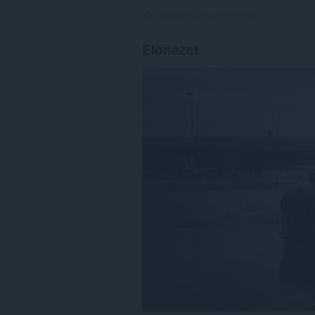
Összes értékelés száma:
437
Előnézet