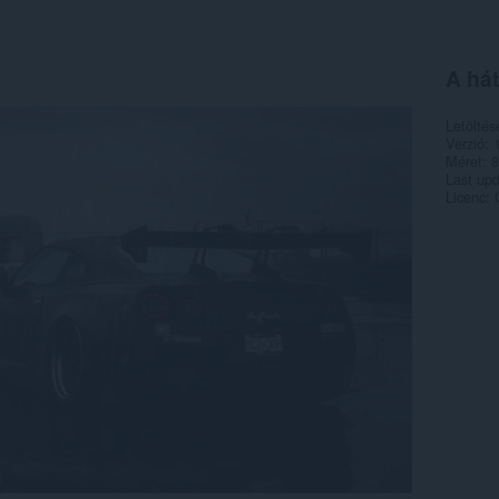
A hát
Letöltés
Verzió
Méret
8
Last up
Licenc