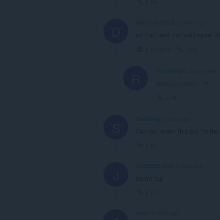
Link
DAVODAVIDIDK
2 years ago
D
im confused this wallpapaer do
Collapse
Link
ReverseOps
2 years ago
R
@davodavididk
: ??
Link
Strawbug
3 years ago
S
Can you make this but for the
Link
JCREIDELASX
3 years ago
J
slc mt top
Link
aaroz
4 years ago