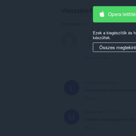
Visszajelzések a felhaszná
Opera letölt
Comments: 10
Ezek a kiegészítők és 
készültek.
Összes megtekint
View forum thread
LuckyTex
2 years ago
L
I love how we all came here b
Link
metalishman
2 years ago
M
It literally says charger on the g
Link