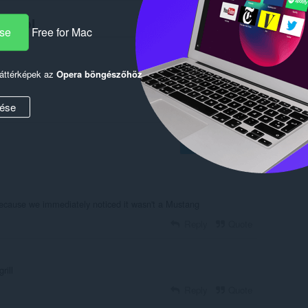
lóktól
ése
Free for Mac
háttérképek az
Opera böngészőhöz
ése
Log in to post
ecause we immediately noticed it wasn't a Mustang
Reply
Quote
rill
Reply
Quote