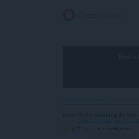
Ugrás
a
lap
tartalmára
Ezek a 
Kezdőlap
Wallpapers
Neon Retro Musta
Neon Retro Mustang At Gas 
készítő:
c335e1f6-6776-4b62-9a5f-24fecb2
4.7
A te osztályzatod
/ 5