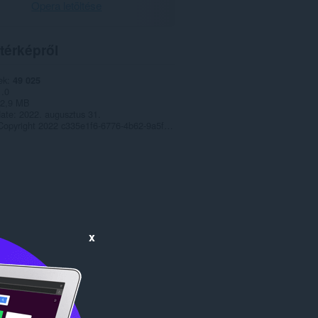
Opera letöltése
térképről
ek
49 025
1.0
2,9 MB
date
2022. augusztus 31.
Copyright 2022 c335e1f6-6776-4b62-9a5f-24fecb2577c8
x