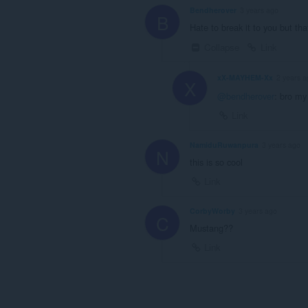
Bendherover
3 years ago
B
Hate to break it to you but tha
Collapse
Link
xX-MAYHEM-Xx
2 years a
X
@bendherover
: bro my 
Link
NamiduRuwanpura
3 years ago
N
this is so cool
Link
CorbyWorby
3 years ago
C
Mustang??
Link