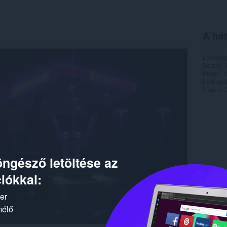
A hát
Letöltés
Verzió
Méret
1
Last up
Licenc
ngésző letöltése az
iókkal:
ker
mélő