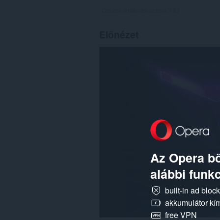
Összes értékelés száma:
192
Előnézet
Az Opera bö
alábbi funkc
built-in ad bloc
akkumulátor kí
free VPN