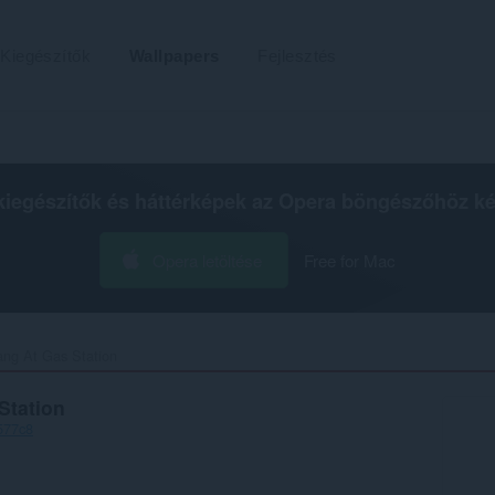
Kiegészítők
Wallpapers
Fejlesztés
kiegészítők és háttérképek az
Opera böngészőhöz
ké
Opera letöltése
Free for Mac
ng At Gas Station‎
Station
577c8