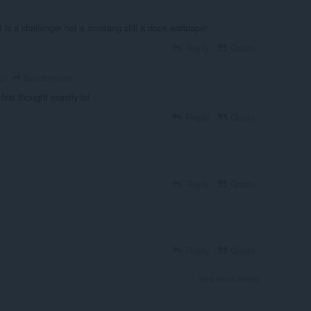
t is a challenger not a mustang still a dope wallpaper
Reply
Quote
Bendherover
go
first thought exactly lol
Reply
Quote
Reply
Quote
Reply
Quote
View forum thread