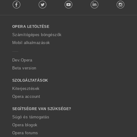
Facebook
Twitter
Youtube
LinkedIn
Instag
o
l
l
o
OPERA LETÖLTÉSE
w
O
Számítógépes böngészők
p
Mobil alkalmazások
e
r
a
Dev.Opera
Beta version
SZOLGÁLTATÁSOK
Kiterjesztések
Opera account
SEGÍTSÉGRE VAN SZÜKSÉGE?
Súgó és támogatás
Opera blogok
Opera forums