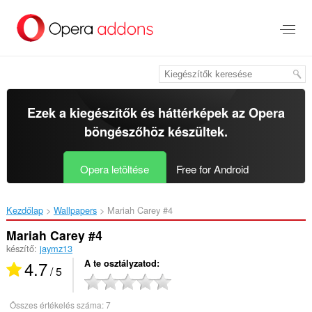
Ugrás
a
lap
tartalmára
Ezek a kiegészítők és háttérképek az
Opera
böngészőhöz
készültek.
Opera letöltése
Free for Android
Kezdőlap
Wallpapers
Mariah Carey #4‎
Mariah Carey #4
készítő:
jaymz13
4.7
A te osztályzatod
/ 5
Összes értékelés száma:
7