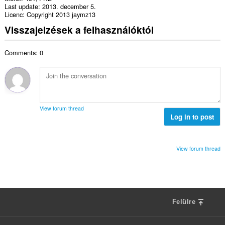
Last update
2013. december 5.
Licenc
Copyright 2013 jaymz13
Visszajelzések a felhasználóktól
Comments: 0
View forum thread
Log in to post
View forum thread
Felülre
F