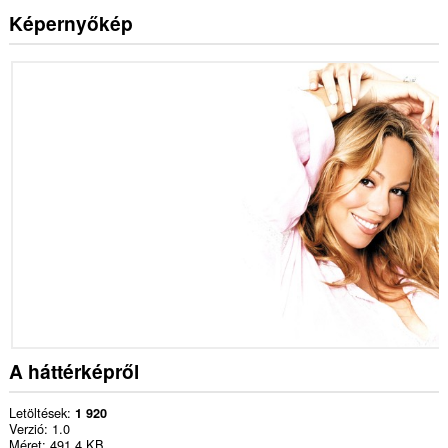
Képernyőkép
A háttérképről
Letöltések
1 920
Verzió
1.0
Méret
491,4 KB