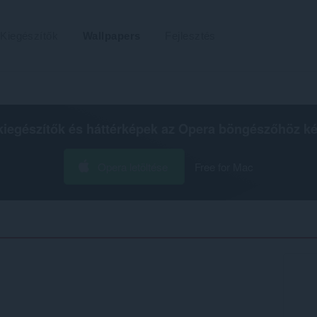
Kiegészítők
Wallpapers
Fejlesztés
kiegészítők és háttérképek az
Opera böngészőhöz
ké
Opera letöltése
Free for Mac