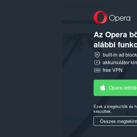
Összes értékelés száma:
15
Képernyőkép
Az Opera bö
alábbi funkc
built-in ad bloc
akkumulátor kí
free VPN
Opera letölt
Ezek a kiegészítők és 
készültek.
Összes megtekint