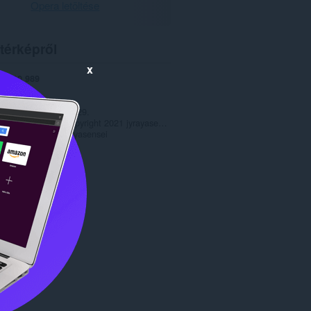
Opera letöltése
térképről
x
ek
10 989
1.0
92,8 KB
date
2022. március 29.
jog tulajdonosa
Copyright 2021 jyrayasensei
Copyright 2021 jyrayasensei