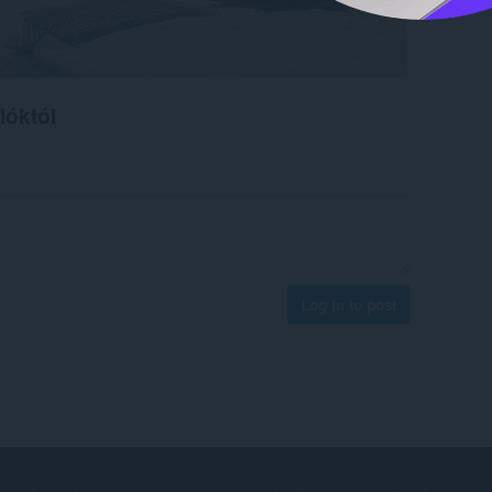
lóktól
Log in to post