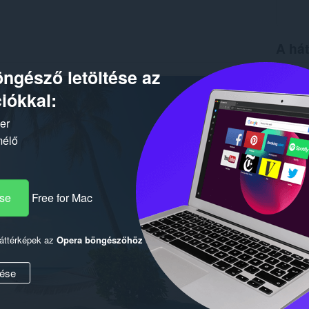
A hát
ngésző letöltése az
Letöltés
Verzió
iókkal:
Méret
6
Last up
Szerzői 
ker
Licenc
mélő
ése
Free for Mac
háttérképek az
Opera böngészőhöz
ése