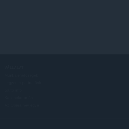
VÁLLALAT
Munkalehetőségek
Legyen a partnerünk
Sajtó infó
Kapcsolattartás
Az Opera névjegye