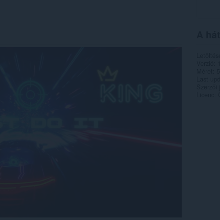
A hát
Letöltés
Verzió
Méret
5
Last up
Szerzői 
Licenc