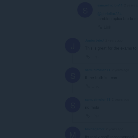
samuelmolon11
2 years 
S
@gbriellor234
tambien épico bro lo 
Link
JuniorJejeJ
2 years ago
J
This is great for the exams to
Link
samuelmolon11
2 years ago
S
if the truth is I can
Link
samuelmolon11
2 years ago
S
no mola
Link
Mikdagamer
2 years ago
M
its really cool! reccomended