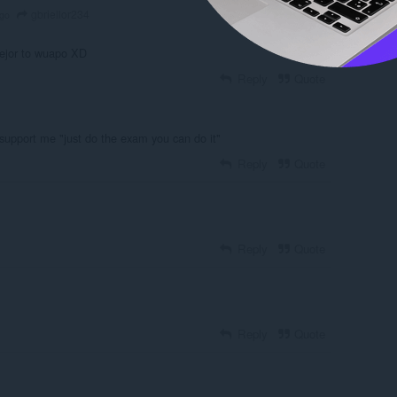
gbriellor234
ago
mejor to wuapo XD
Reply
Quote
 support me "just do the exam you can do it"
Reply
Quote
Reply
Quote
Reply
Quote