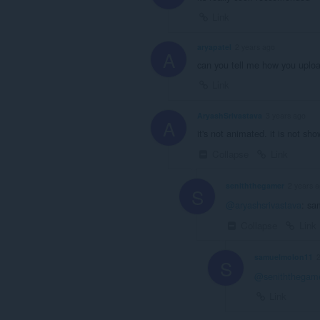
Link
aryapatel
2 years ago
A
can you tell me how you uploa
Link
AryashSrivastava
3 years ago
A
it's not animated. it is not s
Collapse
Link
seniththegamer
2 years 
S
@aryashsrivastava
: sa
Collapse
Link
samuelmolon11
S
@seniththegam
Link