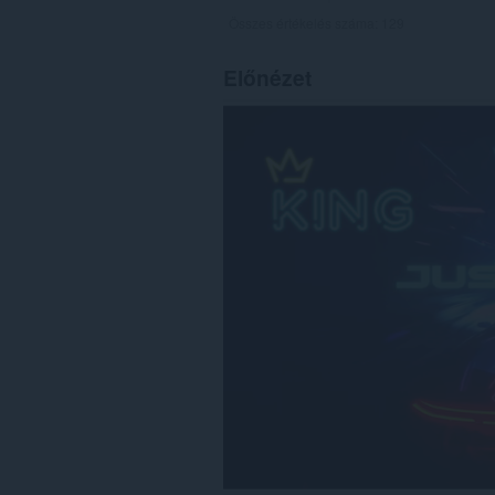
Összes értékelés száma:
129
Előnézet