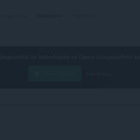
Kiegészítők
Wallpapers
Fejlesztés
kiegészítők és háttérképek az
Opera böngészőhöz
ké
Opera letöltése
Free for Mac