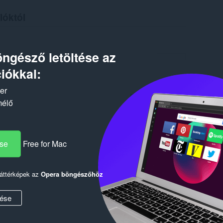
lóktól
ngésző letöltése az
iókkal:
ker
mélő
Log in to post
ése
Free for Mac
Reply
Quote
háttérképek az
Opera böngészőhöz
ése
Reply
Quote