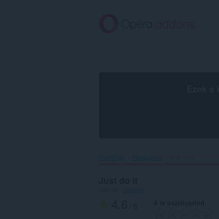
Ugrás
a
lap
tartalmára
Ezek a 
Kezdőlap
Wallpapers
Just do it‎
Just do it
készítő:
zartasht
4.6
A te osztályzatod
/ 5