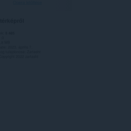
Opera letöltése
térképről
ek
5 485
1.0
,8 MB
date
2023. április 7.
jog tulajdonosa
Zartasht
Copyright 2022 zartasht