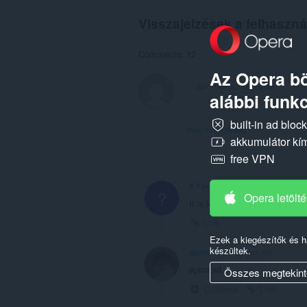
Visszajelzések a felhaszná
Comments: 12
Az Opera bö
alábbi funkc
built-in ad bloc
View forum thread
akkumulátor kí
free VPN
A Former User
2 years ago
?
Opera letölt
It is legit good.....
Link
Ezek a kiegészítők és 
készültek.
gbriellor234
2 years ago
épico xd
Összes megtekint
Collapse
Link