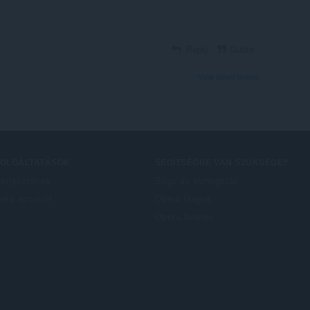
Reply
Quote
View forum thread
ZOLGÁLTATÁSOK
SEGÍTSÉGRE VAN SZÜKSÉGE?
terjesztések
Súgó és támogatás
era account
Opera blogok
Opera forums