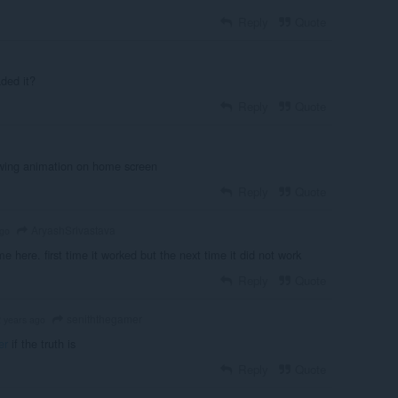
Reply
Quote
ded it?
Reply
Quote
howing animation on home screen
Reply
Quote
AryashSrivastava
ago
me here. first time it worked but the next time it did not work
Reply
Quote
seniththegamer
2 years ago
er
if the truth is
Reply
Quote