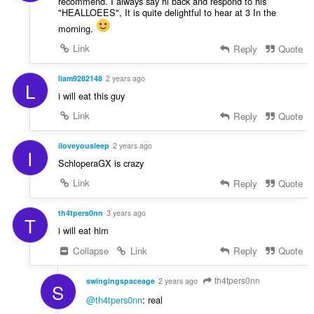
recommend. I always say hi back and respond to his
"HEALLOEES", It is quite delightful to hear at 3 In the
morning.
Link
Reply
Quote
liam9282148
2 years ago
L
i will eat this guy
Link
Reply
Quote
iloveyousleep
2 years ago
I
SchloperaGX is crazy
Link
Reply
Quote
th4tpers0nn
3 years ago
T
i will eat him
Collapse
Link
Reply
Quote
th4tpers0nn
swingingspaceage
2 years ago
S
@th4tpers0nn
: real