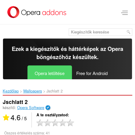
Ugrás
a
lap
tartalmára
Ezek a kiegészítők és háttérképek az
Opera
böngészőhöz
készültek.
Opera letöltése
Free for Android
Kezdőlap
Wallpapers
Jschlatt 2‎
Jschlatt 2
készítő:
Opera Software
4.6
A te osztályzatod
/ 5
Összes értékelés száma:
41