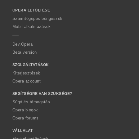
o
OPERA LETÖLTÉSE
w
O
Számítógépes böngészők
p
Mobil alkalmazások
e
r
a
Dev.Opera
Beta version
SZOLGÁLTATÁSOK
Kiterjesztések
Opera account
SEGÍTSÉGRE VAN SZÜKSÉGE?
Súgó és támogatás
Opera blogok
Opera forums
VÁLLALAT
Munkalehetőségek