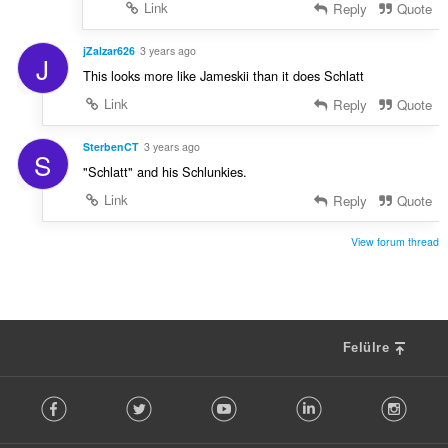
Link
Reply
Quote
jZalzar626
3 years ago
J
This looks more like Jameskii than it does Schlatt
Link
Reply
Quote
SterbenCT
3 years ago
S
"Schlatt" and his Schlunkies.
Link
Reply
Quote
View forum thread
Felülre
F
Facebook
Twitter
Youtube
LinkedIn
Instag
o
l
l