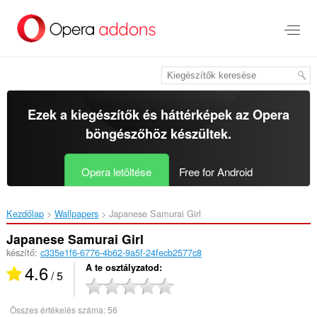
Ugrás
a
lap
tartalmára
Ezek a kiegészítők és háttérképek az
Opera
böngészőhöz
készültek.
Opera letöltése
Free for Android
Kezdőlap
Wallpapers
Japanese Samurai Girl‎
Japanese Samurai Girl
készítő:
c335e1f6-6776-4b62-9a5f-24fecb2577c8
4.6
A te osztályzatod
/ 5
Összes értékelés száma:
56