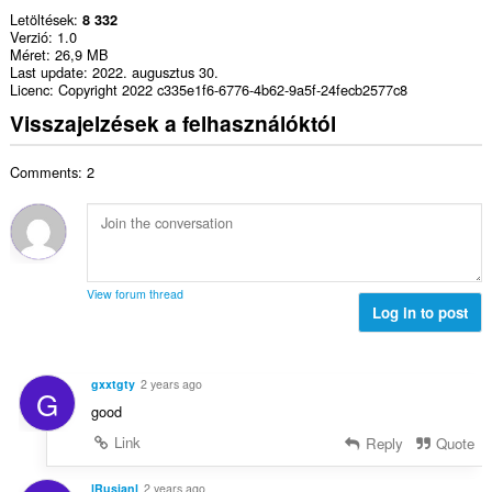
Letöltések
8 332
Verzió
1.0
Méret
26,9 MB
Last update
2022. augusztus 30.
Licenc
Copyright 2022 c335e1f6-6776-4b62-9a5f-24fecb2577c8
Visszajelzések a felhasználóktól
Comments: 2
View forum thread
Log in to post
gxxtgty
2 years ago
G
good
Link
Reply
Quote
lRusianl
2 years ago