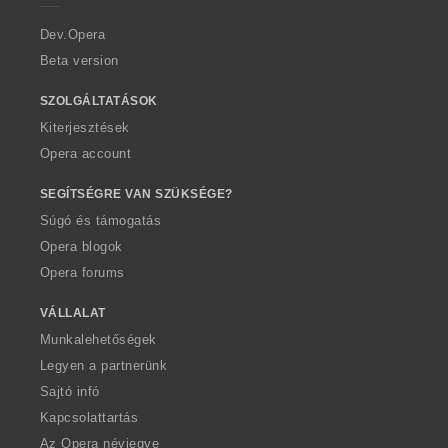
r
a
Dev.Opera
Beta version
SZOLGÁLTATÁSOK
Kiterjesztések
Opera account
SEGÍTSÉGRE VAN SZÜKSÉGE?
Súgó és támogatás
Opera blogok
Opera forums
VÁLLALAT
Munkalehetőségek
Legyen a partnerünk
Sajtó infó
Kapcsolattartás
Az Opera névjegye