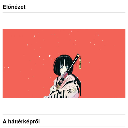
Előnézet
A háttérképről