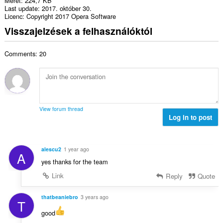
Méret
224,7 KB
Last update
2017. október 30.
Licenc
Copyright 2017 Opera Software
Visszajelzések a felhasználóktól
Comments: 20
View forum thread
Log in to post
alescu2
1 year ago
A
yes thanks for the team
Link
Reply
Quote
thatbeaniebro
3 years ago
T
good