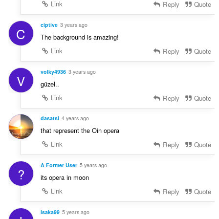
Link
Reply
Quote
ciptive
3 years ago
C
The background is amazing!
Link
Reply
Quote
volky4936
3 years ago
V
güzel..
Link
Reply
Quote
dasatsi
4 years ago
that represent the Oin opera
Link
Reply
Quote
A Former User
5 years ago
?
its opera in moon
Link
Reply
Quote
isaka99
5 years ago