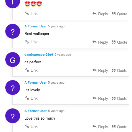
I
Link
Reply
Quote
A Former User
5 years ago
?
Best wallpaper
Link
Reply
Quote
gamingreaper28q6
5 years ago
G
its perfect
Link
Reply
Quote
A Former User
5 years ago
?
It's lovely
Link
Reply
Quote
A Former User
5 years ago
?
Love this so much
Link
Reply
Quote