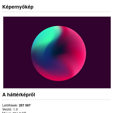
Képernyőkép
A háttérképről
Letöltések
257 557
Verzió
1.0