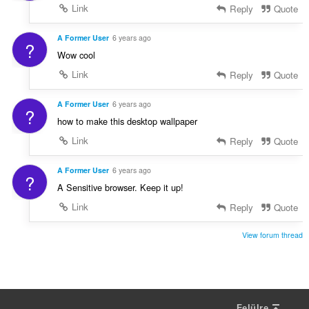
Link
Reply
Quote
A Former User
6 years ago
?
Wow cool
Link
Reply
Quote
A Former User
6 years ago
?
how to make this desktop wallpaper
Link
Reply
Quote
A Former User
6 years ago
?
A Sensitive browser. Keep it up!
Link
Reply
Quote
View forum thread
Felülre