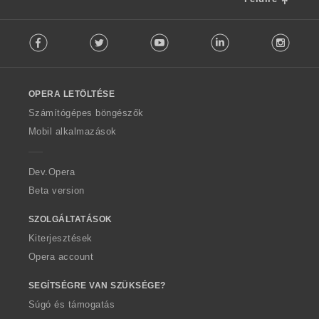
F
Facebook
Twitter
Youtube
LinkedIn
Instag
o
l
l
o
OPERA LETÖLTÉSE
w
O
Számítógépes böngészők
p
Mobil alkalmazások
e
r
a
Dev.Opera
Beta version
SZOLGÁLTATÁSOK
Kiterjesztések
Opera account
SEGÍTSÉGRE VAN SZÜKSÉGE?
Súgó és támogatás