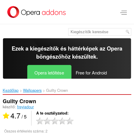
Ugrás
a
lap
tartalmára
Ezek a kiegészítők és háttérképek az
Opera
böngészőhöz
készültek.
Opera letöltése
Free for Android
Kezdőlap
Wallpapers
Guilty Crown‎
Guilty Crown
készítő:
freyjadour
4.7
A te osztályzatod
/ 5
Összes értékelés száma:
2