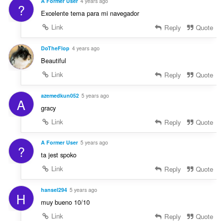
A Former User
4 years ago
?
Excelente tema para mi navegador
Link
Reply
Quote
DoTheFlop
4 years ago
Beautiful
Link
Reply
Quote
azemedkun052
5 years ago
A
gracy
Link
Reply
Quote
A Former User
5 years ago
?
ta jest spoko
Link
Reply
Quote
hansel294
5 years ago
H
muy bueno 10/10
Link
Reply
Quote