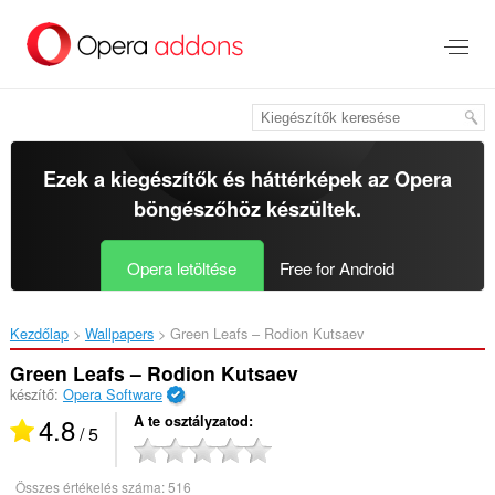
Ugrás
a
lap
tartalmára
Ezek a kiegészítők és háttérképek az
Opera
böngészőhöz
készültek.
Opera letöltése
Free for Android
Kezdőlap
Wallpapers
Green Leafs – Rodion Kutsaev‎
Green Leafs – Rodion Kutsaev
készítő:
Opera Software
4.8
A te osztályzatod
/ 5
Összes értékelés száma:
516