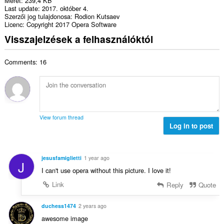
Méret
239,4 KB
Last update
2017. október 4.
Szerzői jog tulajdonosa
Rodion Kutsaev
Licenc
Copyright 2017 Opera Software
Visszajelzések a felhasználóktól
Comments: 16
View forum thread
Log in to post
jesusfamiglietti
1 year ago
J
I can't use opera without this picture. I love it!
Link
Reply
Quote
duchess1474
2 years ago
awesome image