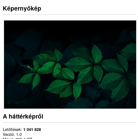
Képernyőkép
A háttérképről
Letöltések
1 041 828
Verzió
1.0