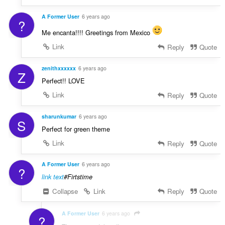
A Former User
6 years ago
?
Me encanta!!!! Greetings from Mexico
Link
Reply
Quote
zenithxxxxxx
6 years ago
Z
Perfect!! LOVE
Link
Reply
Quote
sharunkumar
6 years ago
S
Perfect for green theme
Link
Reply
Quote
A Former User
6 years ago
?
link text
#Firtstime
Collapse
Link
Reply
Quote
A Former User
6 years ago
?