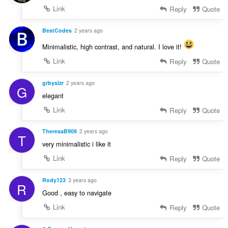
Link
Reply
Quote
BestCodes
2 years ago
Minimalistic, high contrast, and natural. I love it!
Link
Reply
Quote
grbyslzr
2 years ago
G
elegant
Link
Reply
Quote
TheresaB909
2 years ago
T
very minimalistic i like it
Link
Reply
Quote
Rody123
3 years ago
R
Good , easy to navigate
Link
Reply
Quote