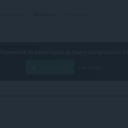
Kiegészítők
Wallpapers
Fejlesztés
kiegészítők és háttérképek az
Opera böngészőhöz
ké
Opera letöltése
Free for Mac