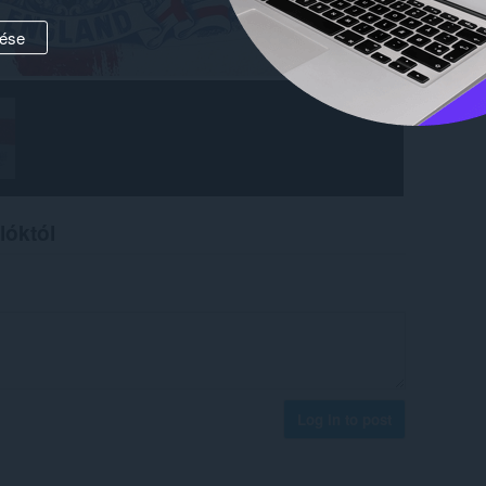
ése
lóktól
Log in to post