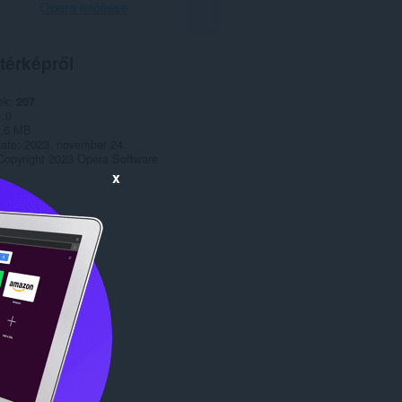
Opera letöltése
térképről
ek
207
1.0
,6 MB
date
2023. november 24.
Copyright 2023 Opera Software
x