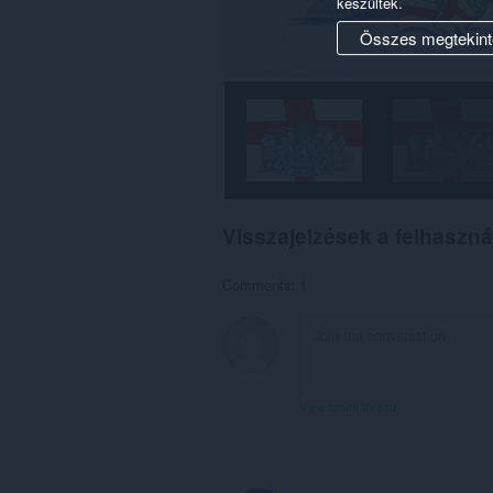
készültek.
Összes megtekint
Visszajelzések a felhaszná
Comments: 1
View forum thread