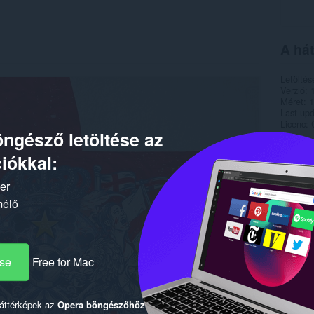
A hát
Letöltés
Verzió
Méret
1
Last up
Licenc
ngésző letöltése az
iókkal:
ker
mélő
ése
Free for Mac
háttérképek az
Opera böngészőhöz