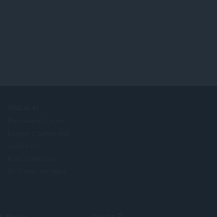
VÁLLALAT
Munkalehetőségek
Legyen a partnerünk
Sajtó infó
Kapcsolattartás
Az Opera névjegye
elect
Felülre