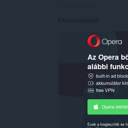
Összes értékelés száma:
2
Képernyőképek
Az Opera bö
alábbi funkc
built-in ad bloc
akkumulátor kí
free VPN
Opera letölt
Ezek a kiegészítők és 