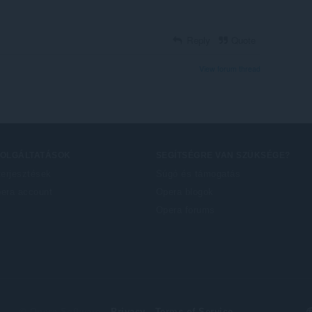
Reply
Quote
View forum thread
ZOLGÁLTATÁSOK
SEGÍTSÉGRE VAN SZÜKSÉGE?
terjesztések
Súgó és támogatás
era account
Opera blogok
Opera forums
S
© Opera Software
Privacy
Terms of Service