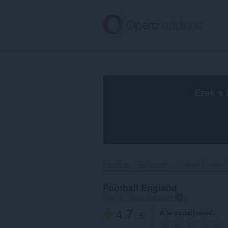
Ugrás
a
lap
tartalmára
Ezek a 
Kezdőlap
Wallpapers
Football England‎
Football England
készítő:
Opera Software
4.7
A te osztályzatod
/ 5