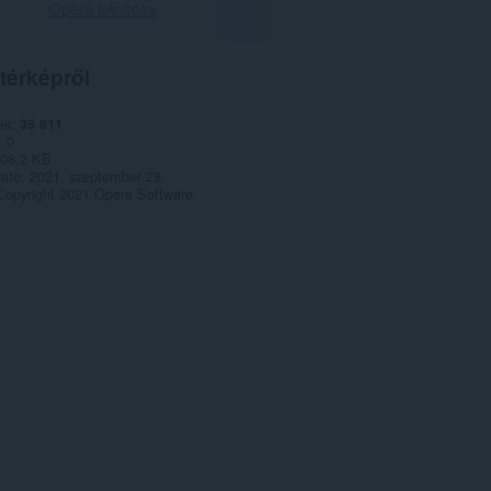
Opera letöltése
térképről
ek
35 811
1.0
08,2 KB
date
2021. szeptember 28.
Copyright 2021 Opera Software