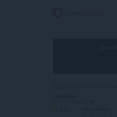
Ugrás
a
lap
tartalmára
Ezek a 
Kezdőlap
Wallpapers
FelipeNeto‎
FelipeNeto
készítő:
Opera Software
4.6
A te osztályzatod
/ 5