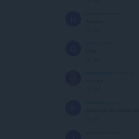
Link
hiromizuki
3 years ago
H
meu idolo
Link
giuoo
3 years ago
G
cringe
Link
yvitorgameplaysyt
4 years ago
c r i n g e
Link
FelixLucas
4 years ago
F
Tanto criador de conteúdo bo
Link
IanFrizon
4 years ago
I