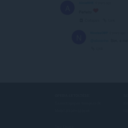
AliciaNHE
4 years ago
A
Perfeito
Collapse
Link
NicolasOBP
3 years ago
N
@alicianhe
: Sim, a me
Link
OPERA LETÖLTÉSE
S
Számítógépes böngészők
Ki
Mobil alkalmazások
Op
Dev.Opera