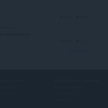
Reply
Quote
AliciaNHE
lhor pessoa do Mundo
Reply
Quote
View forum thread
ZOLGÁLTATÁSOK
SEGÍTSÉGRE VAN SZÜKSÉGE?
terjesztések
Súgó és támogatás
era account
Opera blogok
Opera forums