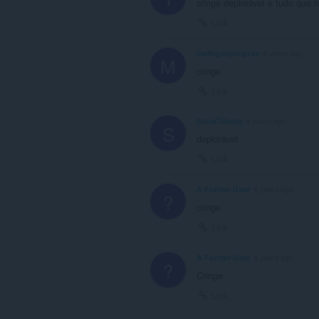
cringe deplorável e tudo que 
Link
mathgxopergxxx
4 years ago
M
cringe
Link
StoraTchota
4 years ago
S
deplorável
Link
A Former User
4 years ago
?
cringe
Link
A Former User
4 years ago
?
Cringe
Link