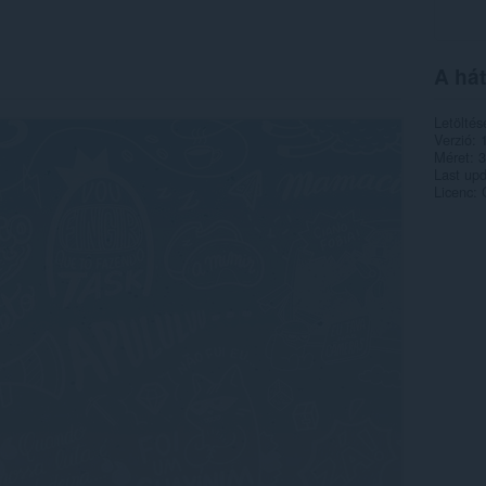
A hát
Letöltés
Verzió
Méret
3
Last up
Licenc