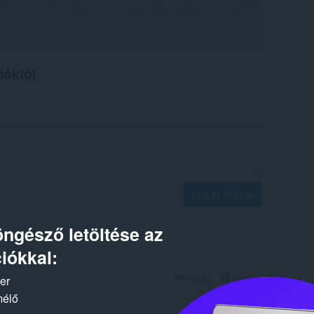
lóktól
Log in to post
ngésző letöltése az
iókkal:
Reply
Quote
ker
mélő