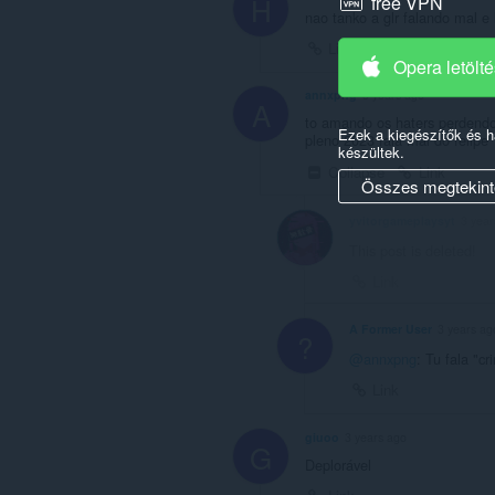
H
free VPN
nao tanko a glr falando mal e
Link
Opera letölt
annxpng
3 years ago
A
to amando os haters perdendo
Ezek a kiegészítők és 
pleno 2023 fala mal do felipe
készültek.
Collapse
Link
Összes megtekint
yvitorgameplaysyt
3 year
This post is deleted!
Link
A Former User
3 years ag
?
@annxpng
: Tu fala "
Link
giuoo
3 years ago
G
Deplorável