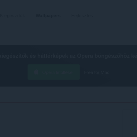
Kiegészítők
Wallpapers
Fejlesztés
kiegészítők és háttérképek az
Opera böngészőhöz
ké
Opera letöltése
Free for Mac