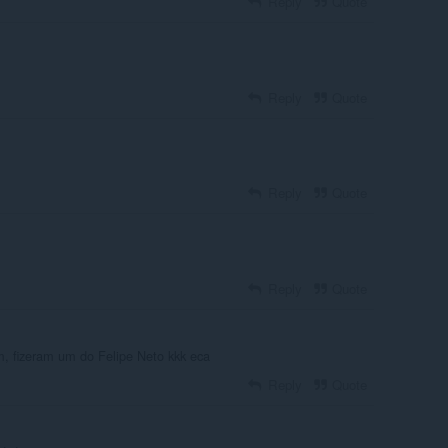
Reply
Quote
Reply
Quote
Reply
Quote
Reply
Quote
m, fizeram um do Felipe Neto kkk eca
Reply
Quote