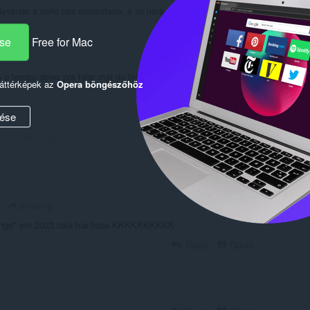
 levando a serio nos comentario, é só uma parceria pqpkkkkkkkkkk
Reply
Quote
ése
Free for Mac
 o tempo deles pra falar mal do fefe KKKKK cringe e vcs que em
háttérképek az
Opera böngészőhöz
Reply
Quote
ése
annxpng
s ago
annxpng
o
cringe" em 2023 cala tua boca KKKKKKKKKK
Reply
Quote