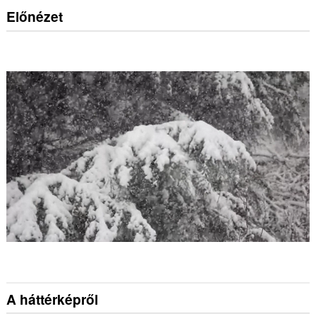
Előnézet
A háttérképről