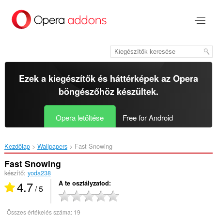
Ugrás
a
lap
tartalmára
Ezek a kiegészítők és háttérképek az
Opera
böngészőhöz
készültek.
Opera letöltése
Free for Android
Kezdőlap
Wallpapers
Fast Snowing‎
Fast Snowing
készítő:
yoda238
4.7
A te osztályzatod
/ 5
Összes értékelés száma:
19