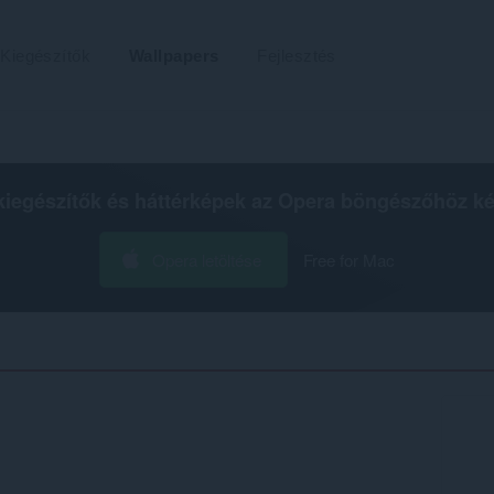
Kiegészítők
Wallpapers
Fejlesztés
kiegészítők és háttérképek az
Opera böngészőhöz
ké
Opera letöltése
Free for Mac