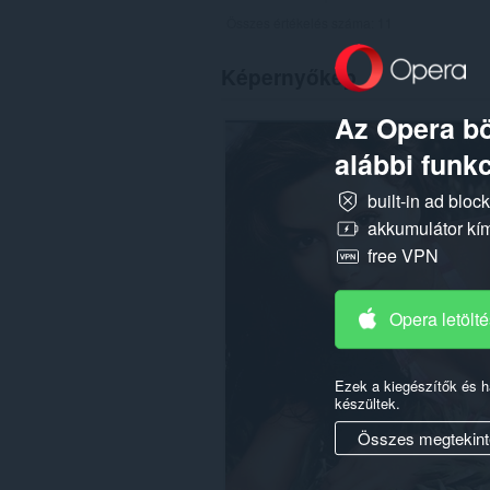
Összes értékelés száma:
11
Képernyőkép
Az Opera bö
alábbi funkc
built-in ad bloc
akkumulátor kí
free VPN
Opera letölt
Ezek a kiegészítők és 
készültek.
Összes megtekint