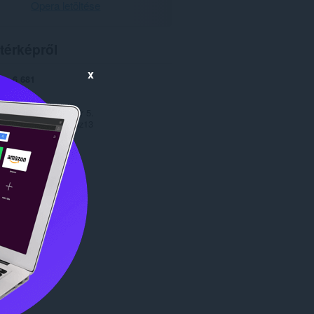
Opera letöltése
térképről
x
ek
6 681
1.0
02,1 KB
date
2013. december 5.
Copyright 2013 jaymz13