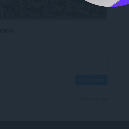
lóktól
Log in to post
View forum thread