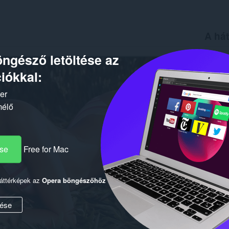
A hát
ngésző letöltése az
Letöltés
Verzió
iókkal:
Méret
7
Last up
Licenc
ker
mélő
ése
Free for Mac
háttérképek az
Opera böngészőhöz
ése