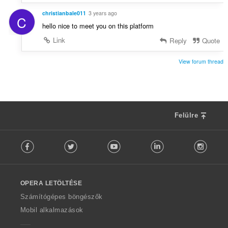
christianbale011
3 years ago
C
hello nice to meet you on this platform
Link
Reply
Quote
View forum thread
Felülre
F
Facebook
Twitter
Youtube
LinkedIn
Instag
o
l
l
o
OPERA LETÖLTÉSE
w
O
Számítógépes böngészők
p
Mobil alkalmazások
e
r