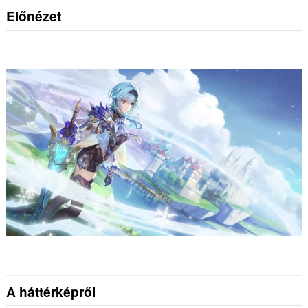
Előnézet
A háttérképről