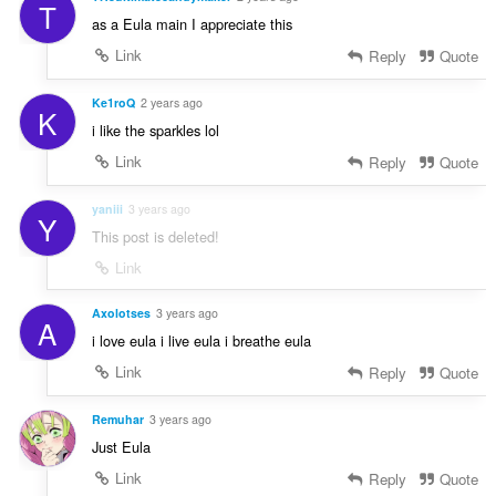
T
as a Eula main I appreciate this
Link
Reply
Quote
Ke1roQ
2 years ago
K
i like the sparkles lol
Link
Reply
Quote
yaniii
3 years ago
Y
This post is deleted!
Link
Axolotses
3 years ago
A
i love eula i live eula i breathe eula
Link
Reply
Quote
Remuhar
3 years ago
Just Eula
Link
Reply
Quote