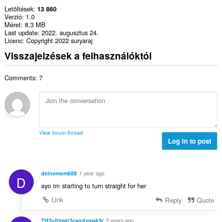
Letöltések
13 860
Verzió
1.0
Méret
8,3 MB
Last update
2022. augusztus 24.
Licenc
Copyright 2022 suryaraj
Visszajelzések a felhasználóktól
Comments: 7
View forum thread
Log in to post
deinemom688
1 year ago
D
ayo im starting to turn straight for her
Link
Reply
Quote
TH3ultimat3candymak3r
2 years ago