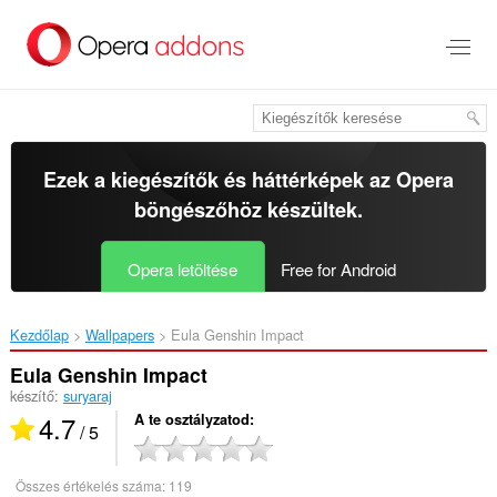
Ugrás
a
lap
tartalmára
Ezek a kiegészítők és háttérképek az
Opera
böngészőhöz
készültek.
Opera letöltése
Free for Android
Kezdőlap
Wallpapers
Eula Genshin Impact‎
Eula Genshin Impact
készítő:
suryaraj
4.7
A te osztályzatod
/ 5
Összes értékelés száma:
119