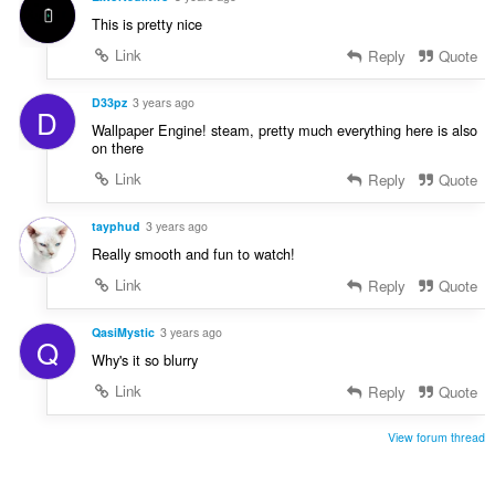
This is pretty nice
Link
Reply
Quote
D33pz
3 years ago
D
Wallpaper Engine! steam, pretty much everything here is also
on there
Link
Reply
Quote
tayphud
3 years ago
Really smooth and fun to watch!
Link
Reply
Quote
QasiMystic
3 years ago
Q
Why's it so blurry
Link
Reply
Quote
View forum thread