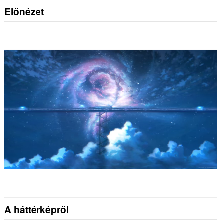
Előnézet
A háttérképről