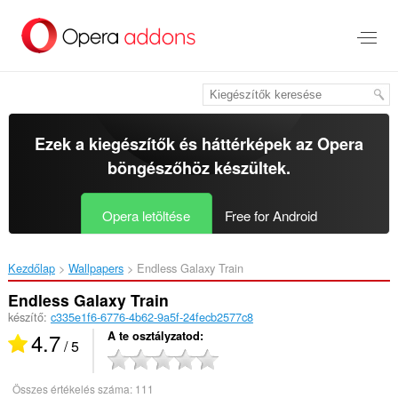
Ugrás
a
lap
tartalmára
Ezek a kiegészítők és háttérképek az
Opera
böngészőhöz
készültek.
Opera letöltése
Free for Android
Kezdőlap
Wallpapers
Endless Galaxy Train‎
Endless Galaxy Train
készítő:
c335e1f6-6776-4b62-9a5f-24fecb2577c8
4.7
A te osztályzatod
/ 5
Összes értékelés száma:
111