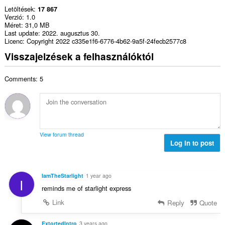
Letöltések
17 867
Verzió
1.0
Méret
31,0 MB
Last update
2022. augusztus 30.
Licenc
Copyright 2022 c335e1f6-6776-4b62-9a5f-24fecb2577c8
Visszajelzések a felhasználóktól
Comments: 5
View forum thread
Log in to post
IamTheStarlight
1 year ago
I
reminds me of starlight express
Link
Reply
Quote
ExtortedIntro
3 years ago