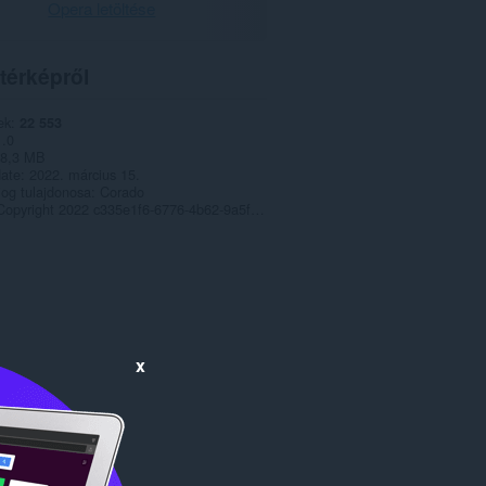
Opera letöltése
térképről
ek
22 553
1.0
8,3 MB
date
2022. március 15.
jog tulajdonosa
Corado
Copyright 2022 c335e1f6-6776-4b62-9a5f-24fecb2577c8
x