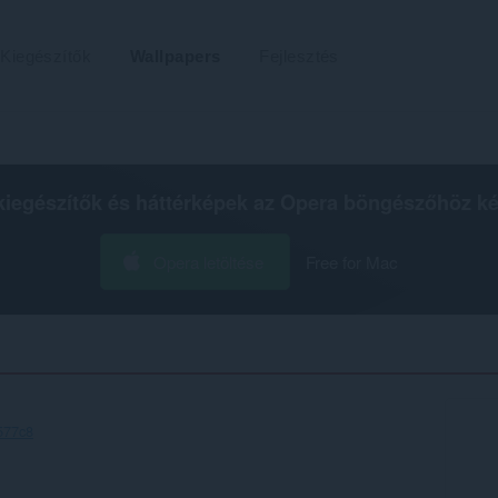
Kiegészítők
Wallpapers
Fejlesztés
kiegészítők és háttérképek az
Opera böngészőhöz
ké
Opera letöltése
Free for Mac
577c8