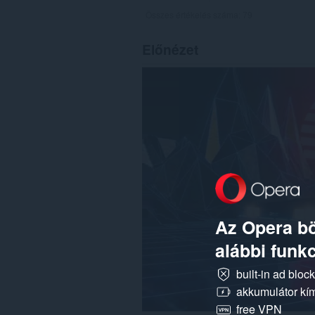
Összes értékelés száma:
79
Előnézet
Az Opera bö
alábbi funkc
built-in ad bloc
akkumulátor kí
free VPN