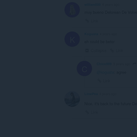
william500
4 years ago
muy bueno Delorean De Volve
Link
Kogusta
4 years ago
K
eh could be beter
Collapse
Link
Chico999
3 years ago
C
@kogusta
: agree
Link
LimePea
4 years ago
Nice, it's back to the future 
Link