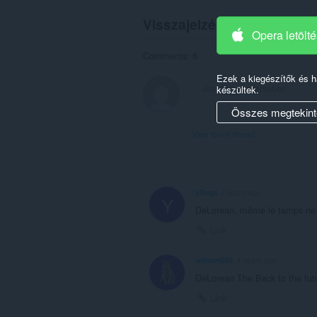
Visszajelzések a felhaszná
Opera letölt
Comments: 6
Ezek a kiegészítők és 
készültek.
Összes megtekint
View forum thread
y0mgi
2 years ago
Y
DeLorean, même le temps ne l
Link
william500
4 years ago
DeLorean The Back to the futu
Link