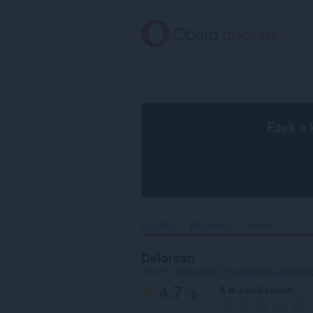
Ugrás
a
lap
tartalmára
Ezek a 
Kezdőlap
Wallpapers
Delorean‎
Delorean
készítő:
c335e1f6-6776-4b62-9a5f-24fecb2
4.7
A te osztályzatod
/ 5