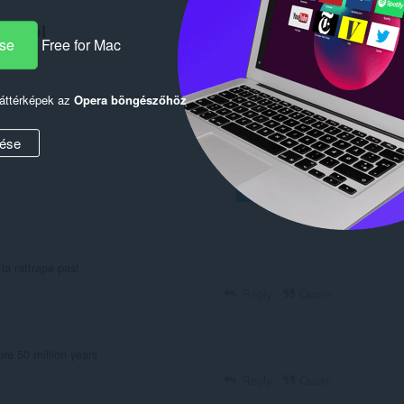
lóktól
ése
Free for Mac
háttérképek az
Opera böngészőhöz
ése
Log in to post
a rattrape pas!
Reply
Quote
re 50 million years
Reply
Quote