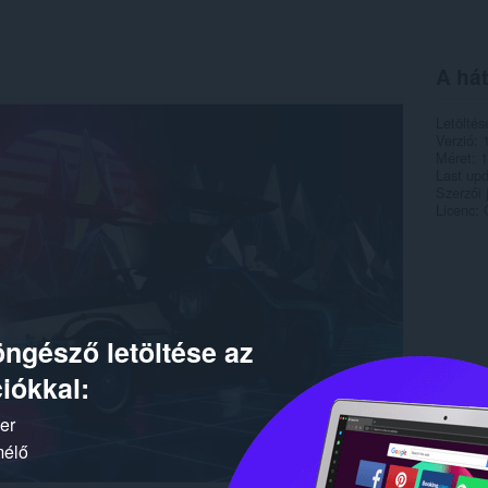
A hát
Letöltés
Verzió
Méret
1
Last up
Szerzői 
Licenc
ngésző letöltése az
iókkal:
ker
mélő