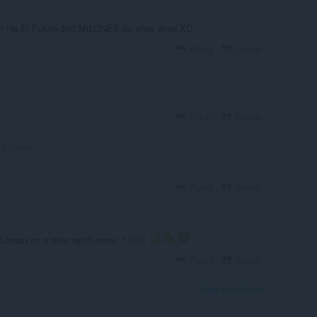
r Ha El Futuro 500 MILONES de años atras XD
Reply
Quote
Reply
Quote
Kogusta
Reply
Quote
DeLorean on a retro synth wave. 11/10
Reply
Quote
View forum thread