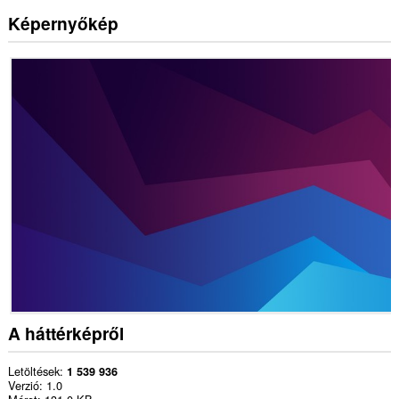
Képernyőkép
A háttérképről
Letöltések
1 539 936
Verzió
1.0