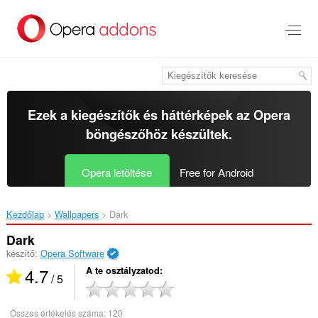
Ugrás
a
lap
tartalmára
Ezek a kiegészítők és háttérképek az
Opera
böngészőhöz
készültek.
Opera letöltése
Free for Android
Kezdőlap
Wallpapers
Dark‎
Dark
készítő:
Opera Software
4.7
A te osztályzatod
/ 5
Összes értékelés száma:
120