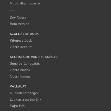
p
Mobil alkalmazások
e
r
a
Dev.Opera
Beta version
SZOLGÁLTATÁSOK
Kiterjesztések
Opera account
SEGÍTSÉGRE VAN SZÜKSÉGE?
Súgó és támogatás
Opera blogok
Opera forums
VÁLLALAT
Munkalehetőségek
Legyen a partnerünk
Sajtó infó