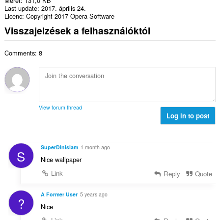
Méret
131,0 KB
Last update
2017. április 24.
Licenc
Copyright 2017 Opera Software
Visszajelzések a felhasználóktól
Comments: 8
View forum thread
Log in to post
SuperDinislam
1 month ago
S
Nice wallpaper
Link
Reply
Quote
A Former User
5 years ago
?
Nice