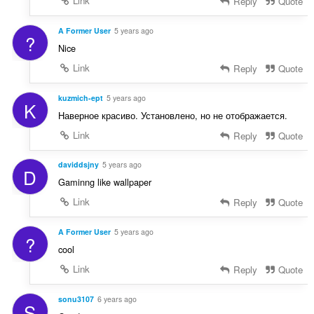
Link
Reply
Quote
A Former User
5 years ago
?
Nice
Link
Reply
Quote
kuzmich-ept
5 years ago
K
Наверное красиво. Установлено, но не отображается.
Link
Reply
Quote
daviddsjny
5 years ago
D
Gaminng like wallpaper
Link
Reply
Quote
A Former User
5 years ago
?
cool
Link
Reply
Quote
sonu3107
6 years ago
S