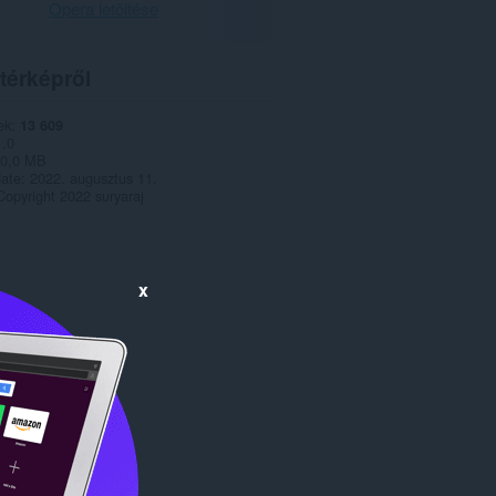
Opera letöltése
térképről
ek
13 609
1.0
0,0 MB
date
2022. augusztus 11.
Copyright 2022 suryaraj
x