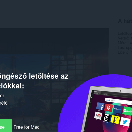
A hát
Letöltés
Verzió
Méret
4
Last up
Licenc
ngésző letöltése az
iókkal:
ker
mélő
ése
Free for Mac