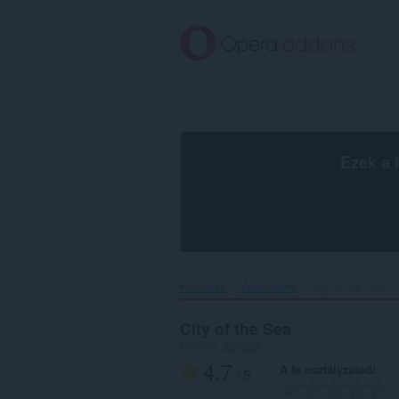
Ugrás
a
lap
tartalmára
Ezek a 
Kezdőlap
Wallpapers
City of the Sea‎
City of the Sea
készítő:
suryaraj
4.7
A te osztályzatod
/ 5