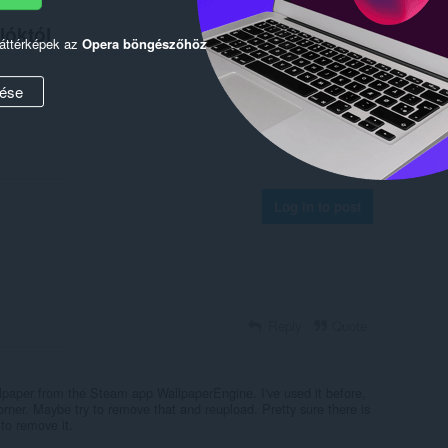
lóktól
háttérképek az
Opera böngészőhöz
ése
Log in to post
Reply
Quote
allpaper from the Steam app WallpaperEngine. I've used it before,
corner. Maybe try to remove that and reupload. Pretty sure there is
to remove it.