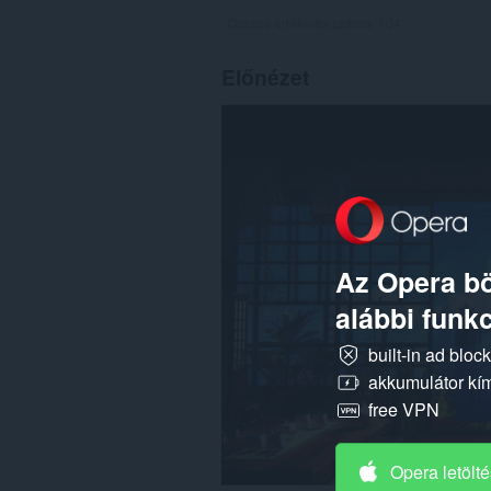
Összes értékelés száma:
104
Előnézet
Az Opera bö
alábbi funkc
built-in ad bloc
akkumulátor kí
free VPN
Opera letölt