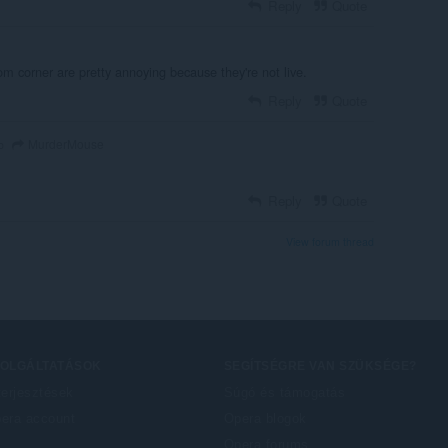
Reply
Quote
m corner are pretty annoying because they're not live.
Reply
Quote
MurderMouse
o
Reply
Quote
View forum thread
ZOLGÁLTATÁSOK
SEGÍTSÉGRE VAN SZÜKSÉGE?
terjesztések
Súgó és támogatás
era account
Opera blogok
Opera forums