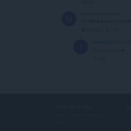
Link
MurderMouse
3 years ago
M
The date and time at the botto
Collapse
Link
israedoesstuff
3 years ag
I
@murdermouse
: ikr
Link
OPERA LETÖLTÉSE
S
Számítógépes böngészők
Ki
Mobil alkalmazások
Op