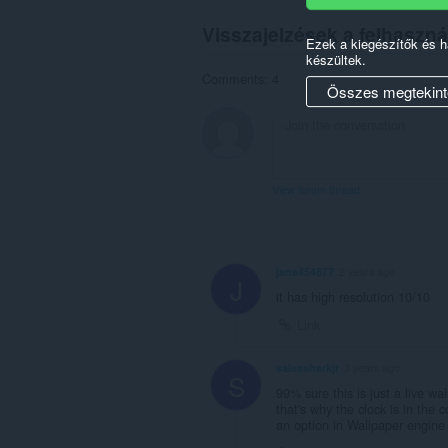
Visszajelzések a felhaszná
Ezek a kiegészítők és 
készültek.
Comments: 4
Összes megtekint
View forum thread
jane454877
2 years ago
J
it has high resolution 10/10
Link
salsasharkjr
3 years ago
S
99% sure this is just a live w
that's why the clock is in the 
an option in Wallpaper engine 