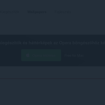
Kiegészítők
Wallpapers
Fejlesztés
kiegészítők és háttérképek az
Opera böngészőhöz
ké
Opera letöltése
Free for Mac