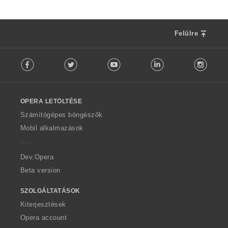
Felülre
F
Facebook
Twitter
Youtube
LinkedIn
Instag
o
l
l
o
OPERA LETÖLTÉSE
w
O
Számítógépes böngészők
p
Mobil alkalmazások
e
r
a
Dev.Opera
Beta version
SZOLGÁLTATÁSOK
Kiterjesztések
Opera account