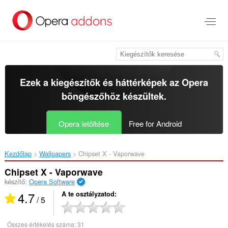
Ugrás
a
lap
tartalmára
Ezek a kiegészítők és háttérképek az
Opera
böngészőhöz
készültek.
Opera letöltése
Free for Android
Kezdőlap
Wallpapers
Chipset X - Vaporwave‎
Chipset X - Vaporwave
készítő:
Opera Software
4.7
A te osztályzatod
/ 5
Összes értékelés száma:
31