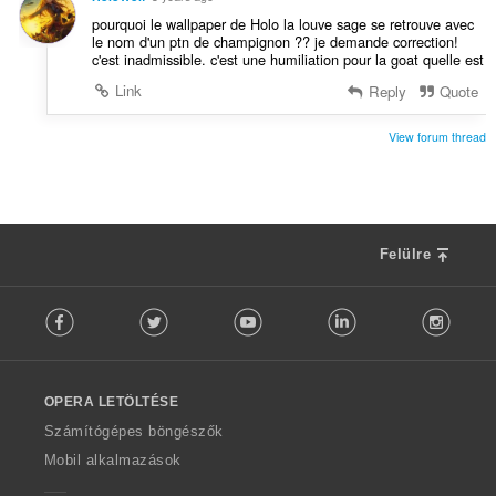
pourquoi le wallpaper de Holo la louve sage se retrouve avec
le nom d'un ptn de champignon ?? je demande correction!
c'est inadmissible. c'est une humiliation pour la goat quelle est
Link
Reply
Quote
View forum thread
Felülre
F
Facebook
Twitter
Youtube
LinkedIn
Instag
o
l
l
o
OPERA LETÖLTÉSE
w
O
Számítógépes böngészők
p
Mobil alkalmazások
e
r