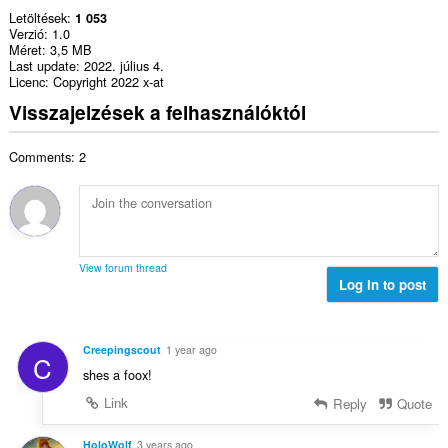
Letöltések
1 053
Verzió
1.0
Méret
3,5 MB
Last update
2022. július 4.
Licenc
Copyright 2022 x-at
Visszajelzések a felhasználóktól
Comments: 2
View forum thread
Log in to post
Creepingscout
1 year ago
C
shes a foox!
Link
Reply
Quote
HoloWolf
3 years ago