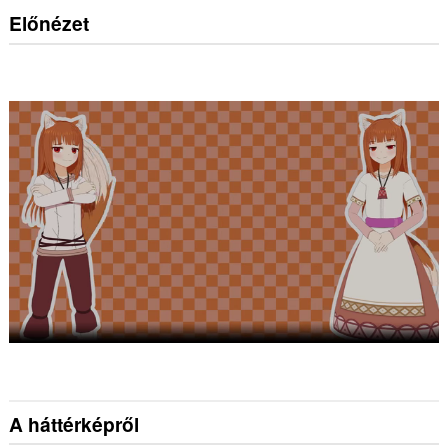
Előnézet
A háttérképről