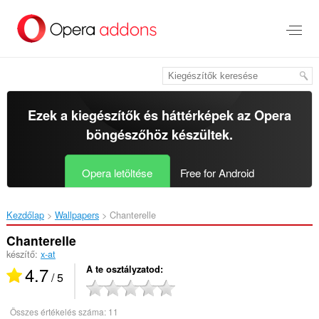
Ugrás
a
lap
tartalmára
Ezek a kiegészítők és háttérképek az
Opera
böngészőhöz
készültek.
Opera letöltése
Free for Android
Kezdőlap
Wallpapers
Chanterelle‎
Chanterelle
készítő:
x-at
4.7
A te osztályzatod
/ 5
Összes értékelés száma:
11