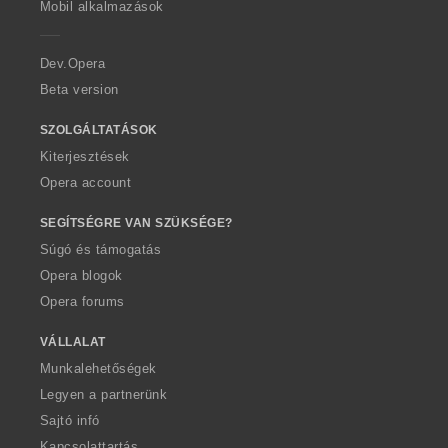
Mobil alkalmazások
e
r
a
Dev.Opera
Beta version
SZOLGÁLTATÁSOK
Kiterjesztések
Opera account
SEGÍTSÉGRE VAN SZÜKSÉGE?
Súgó és támogatás
Opera blogok
Opera forums
VÁLLALAT
Munkalehetőségek
Legyen a partnerünk
Sajtó infó
Kapcsolattartás