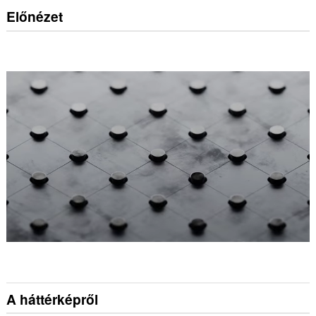
Előnézet
A háttérképről