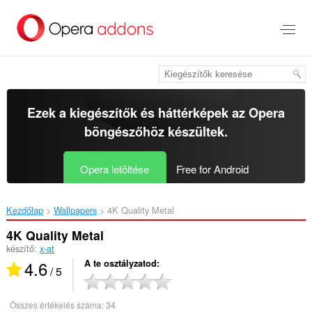
Ugrás
a
lap
tartalmára
Ezek a kiegészítők és háttérképek az
Opera
böngészőhöz
készültek.
Opera letöltése
Free for Android
Kezdőlap
Wallpapers
4K Quality Metal‎
4K Quality Metal
készítő:
x-at
4.6
A te osztályzatod
/ 5
Összes értékelés száma:
34