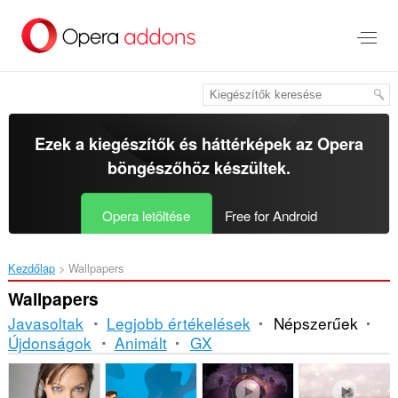
Ugrás
a
lap
tartalmára
Ezek a kiegészítők és háttérképek az
Opera
böngészőhöz
készültek.
Opera letöltése
Free for Android
Kezdőlap
Wallpapers
Wallpapers
Javasoltak
Legjobb értékelések
Népszerűek
Újdonságok
Animált
GX