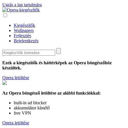
Ugrás a lap tartalmára
Kiegészítők
Wallpapers
Fejlesztés
Bejelentkezés
Ezek a kiegészítők és háttérképek az
Opera böngészőhöz
készültek.
Opera letöltése
Az Opera böngésző letöltése az alábbi funkciókkal:
built-in ad blocker
akkumulátor kímélő
free VPN
Opera letöltése