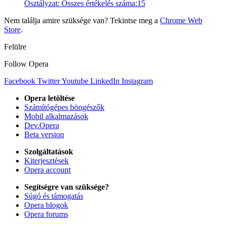
Osztályzat:
Összes értékelés száma:
15
Nem találja amire szüksége van? Tekintse meg a
Chrome Web
Store
.
Felülre
Follow Opera
Facebook
Twitter
Youtube
LinkedIn
Instagram
Opera letöltése
Számítógépes böngészők
Mobil alkalmazások
Dev.Opera
Beta version
Szolgáltatások
Kiterjesztések
Opera account
Segítségre van szüksége?
Súgó és támogatás
Opera blogok
Opera forums