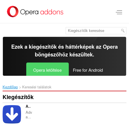
Ugrás
a
lap
tartalmára
Ezek a kiegészítők és háttérképek az
Opera
böngészőhöz
készültek.
Opera letöltése
Free for Android
Kezdőlap
Keresési találatok
Kiegészítők
Advanced Youtube to MP3 converter
Adv
a...