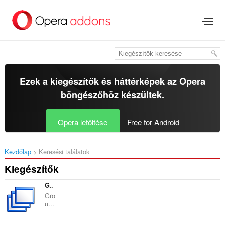
Ugrás
a
lap
tartalmára
Ezek a kiegészítők és háttérképek az
Opera
böngészőhöz
készültek.
Opera letöltése
Free for Android
Kezdőlap
Keresési találatok
Kiegészítők
Group Your Tabs
Gro
u...