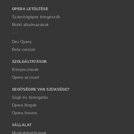
z
o
á
OPERA LETÖLTÉSE
w
m
O
Számítógépes böngészők
a
p
Mobil alkalmazások
:
e
r
a
Dev.Opera
Beta version
SZOLGÁLTATÁSOK
Kiterjesztések
Opera account
SEGÍTSÉGRE VAN SZÜKSÉGE?
Súgó és támogatás
Opera blogok
Opera forums
VÁLLALAT
Munkalehetőségek