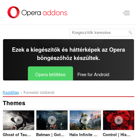
Ugrás
a
lap
tartalmára
Ezek a kiegészítők és háttérképek az
Opera
böngészőhöz
készültek.
Opera letöltése
Free for Android
Kezdőlap
Keresési találatok
Themes
Ghost of Tsushima Title Theme
Batman | Gotham City
Halo Infinite Title Theme
Control | Hiss Menuloop