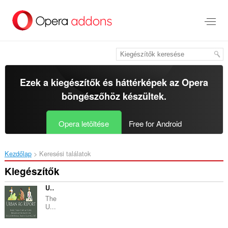
Ugrás
a
lap
tartalmára
Ezek a kiegészítők és háttérképek az
Opera
böngészőhöz
készültek.
Opera letöltése
Free for Android
Kezdőlap
Keresési találatok
Kiegészítők
Urban Ag Report
The
U...