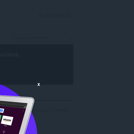
BEJELENTKEZÉS
szültek.
x
lálatok száma a(z) „snake223” fejlesztőre: 1