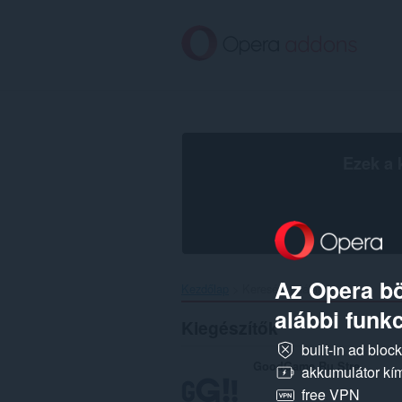
Ugrás
a
lap
tartalmára
Ezek a 
Az Opera bö
Kezdőlap
Keresési találatok
alábbi funkc
Kiegészítők
built-in ad bloc
GoodGame.Ru Stream Checker
akkumulátor kí
free VPN