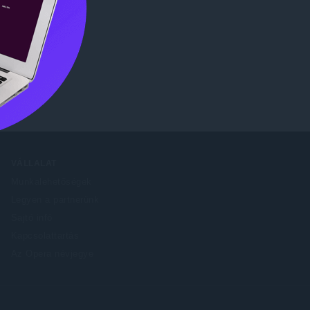
 Store
.
VÁLLALAT
Munkalehetőségek
Legyen a partnerünk
Sajtó infó
Kapcsolattartás
Az Opera névjegye