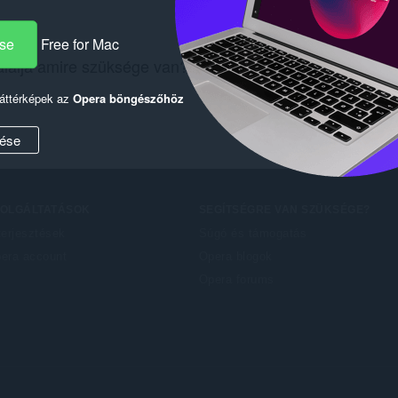
ése
Free for Mac
lálja amire szüksége van? Tekintse meg a
Chrome Web
háttérképek az
Opera böngészőhöz
ése
ZOLGÁLTATÁSOK
SEGÍTSÉGRE VAN SZÜKSÉGE?
terjesztések
Súgó és támogatás
era account
Opera blogok
Opera forums