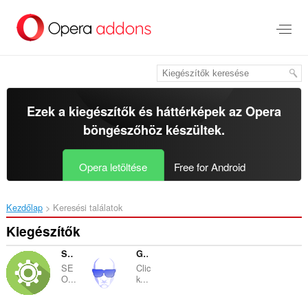
Ugrás
a
lap
tartalmára
Ezek a kiegészítők és háttérképek az
Opera
böngészőhöz
készültek.
Opera letöltése
Free for Android
Kezdőlap
Keresési találatok
Kiegészítők
SEO-tools
Gravatar Research
SE
Clic
O...
k...