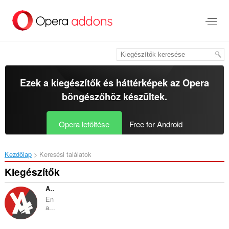
Ugrás
a
lap
tartalmára
Ezek a kiegészítők és háttérképek az
Opera
böngészőhöz
készültek.
Opera letöltése
Free for Android
Kezdőlap
Keresési találatok
Kiegészítők
Anilibria Dark
En
a...