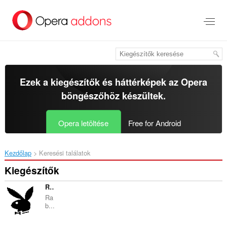
Ugrás
a
lap
tartalmára
Ezek a kiegészítők és háttérképek az
Opera
böngészőhöz
készültek.
Opera letöltése
Free for Android
Kezdőlap
Keresési találatok
Kiegészítők
Rabbit URL Opener
Ra
b...