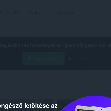
Kiegészítők
Wallpapers
Fejlesztés
kiegészítők és háttérképek az
Opera böngészőhöz
ké
Opera letöltése
Free for Mac
T
ngésző letöltése az