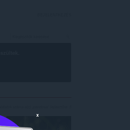
BEJELENTKEZÉS
szültek.
alálatok száma a(z) „pandinus” fejlesztőre: 5
x