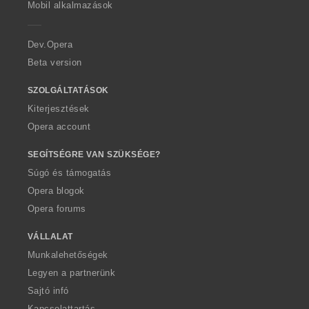
m
Mobil alkalmazások
e
a
r
:
a
Dev.Opera
Beta version
SZOLGÁLTATÁSOK
Kiterjesztések
Opera account
SEGÍTSÉGRE VAN SZÜKSÉGE?
Súgó és támogatás
Opera blogok
Opera forums
VÁLLALAT
Munkalehetőségek
Legyen a partnerünk
Sajtó infó
Kapcsolattartás