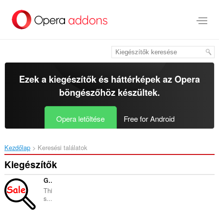
Ugrás
a
lap
tartalmára
Ezek a kiegészítők és háttérképek az
Opera
böngészőhöz
készültek.
Opera letöltése
Free for Android
Kezdőlap
Keresési találatok
Kiegészítők
Goods Searcher
Thi
s...