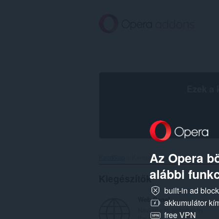
Ugrás
a
lap
tartalmára
Ezek a 
Az Opera bö
Kezdőlap
Keresési találatok
alábbi funkc
Kiegészítők
built-in ad bloc
Web Panel
akkumulátor kí
Navigate to websites in
free VPN
the sidebar.