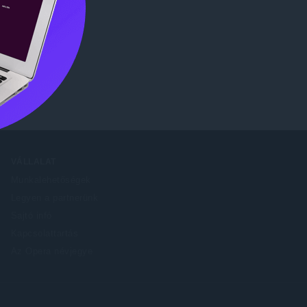
 Store
.
VÁLLALAT
Munkalehetőségek
Legyen a partnerünk
Sajtó infó
Kapcsolattartás
Az Opera névjegye