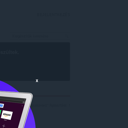
BEJELENTKEZÉS
szültek.
x
lálatok száma a(z) „gustavwiz” fejlesztőre: 1