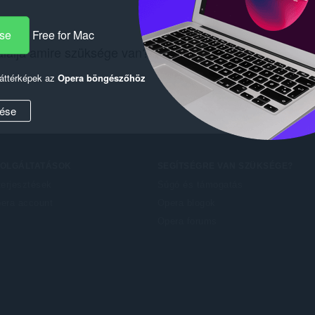
ése
Free for Mac
lálja amire szüksége van? Tekintse meg a
Chrome Web
háttérképek az
Opera böngészőhöz
ése
ZOLGÁLTATÁSOK
SEGÍTSÉGRE VAN SZÜKSÉGE?
terjesztések
Súgó és támogatás
era account
Opera blogok
Opera forums